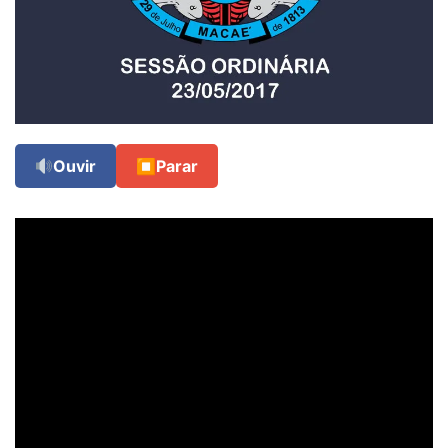
Ouvir
⏹
Parar