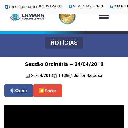
CONTRASTE
AUMENTAR FONTE
DIMINUI
ACESSIBILIDADE:
NOTÍCIAS
Sessão Ordinária – 24/04/2018
26/04/2018
14:38
Junior Barbosa
Ouvir
⏹
Parar