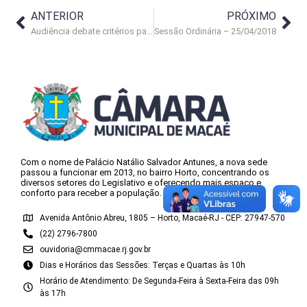
ANTERIOR
PRÓXIMO
Audiência debate critérios para restrição da passagem a R$ 1 real
Sessão Ordinária – 25/04/2018
Com o nome de Palácio Natálio Salvador Antunes, a nova sede
passou a funcionar em 2013, no bairro Horto, concentrando os
diversos setores do Legislativo e oferecendo mais espaço e
conforto para receber a população.
Avenida Antônio Abreu, 1805 – Horto, Macaé-RJ - CEP: 27947-570
(22) 2796-7800
ouvidoria@cmmacae.rj.gov.br
Dias e Horários das Sessões: Terças e Quartas às 10h
Horário de Atendimento: De Segunda-Feira à Sexta-Feira das 09h
às 17h