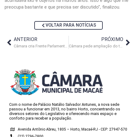
acumulava lixo e objetos há muitos anos. Isso é algo que me
preocupa bastante e que precisa ser discutido”, finalizou.
VOLTAR PARA NOTÍCIAS
ANTERIOR
PRÓXIMO
Câmara cria Frente Parlamentar para a revitalização do Centro de Macaé
Câmara pede ampliação do tratamento oncológico em Macaé
Com o nome de Palácio Natálio Salvador Antunes, a nova sede
passou a funcionar em 2013, no bairro Horto, concentrando os
diversos setores do Legislativo e oferecendo mais espaço e
conforto para receber a população.
Avenida Antônio Abreu, 1805 – Horto, Macaé-RJ - CEP: 27947-570
(22) 2796-7800