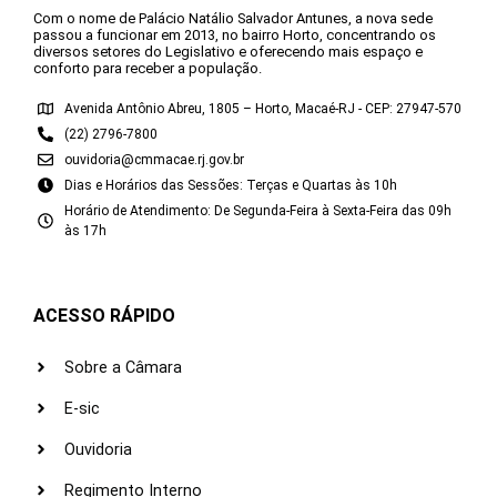
Com o nome de Palácio Natálio Salvador Antunes, a nova sede
passou a funcionar em 2013, no bairro Horto, concentrando os
diversos setores do Legislativo e oferecendo mais espaço e
conforto para receber a população.
Avenida Antônio Abreu, 1805 – Horto, Macaé-RJ - CEP: 27947-570
(22) 2796-7800
ouvidoria@cmmacae.rj.gov.br
Dias e Horários das Sessões: Terças e Quartas às 10h
Horário de Atendimento: De Segunda-Feira à Sexta-Feira das 09h
às 17h
ACESSO RÁPIDO
Sobre a Câmara
E-sic
Ouvidoria
Regimento Interno