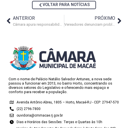
VOLTAR PARA NOTÍCIAS
ANTERIOR
PRÓXIMO
Câmara apura responsabilidades no contrato entre prefeitura e BRK
Vereadores denunciam problemas no serviço de equoterapia
Com o nome de Palácio Natálio Salvador Antunes, a nova sede
passou a funcionar em 2013, no bairro Horto, concentrando os
diversos setores do Legislativo e oferecendo mais espaço e
conforto para receber a população.
Avenida Antônio Abreu, 1805 – Horto, Macaé-RJ - CEP: 27947-570
(22) 2796-7800
ouvidoria@cmmacae.rj.gov.br
Dias e Horários das Sessões: Terças e Quartas às 10h