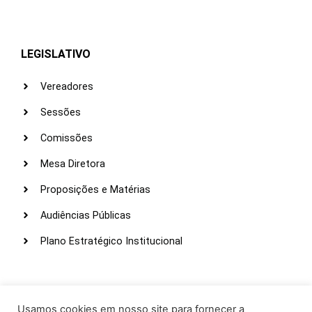
LEGISLATIVO
Vereadores
Sessões
Comissões
Mesa Diretora
Proposições e Matérias
Audiências Públicas
Plano Estratégico Institucional
LINKS ÚTEIS
Webmail
Usamos cookies em nosso site para fornecer a