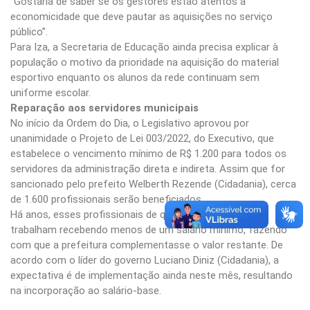
“Gostaria de saber se os gestores estão atentos à
economicidade que deve pautar as aquisições no serviço
público”.
Para Iza, a Secretaria de Educação ainda precisa explicar à
população o motivo da prioridade na aquisição do material
esportivo enquanto os alunos da rede continuam sem
uniforme escolar.
Reparação aos servidores municipais
No início da Ordem do Dia, o Legislativo aprovou por
unanimidade o Projeto de Lei 003/2022, do Executivo, que
estabelece o vencimento mínimo de R$ 1.200 para todos os
servidores da administração direta e indireta. Assim que for
sancionado pelo prefeito Welberth Rezende (Cidadania), cerca
de 1.600 profissionais serão beneficiados.
Há anos, esses profissionais de quase 20 categorias
trabalham recebendo menos de um salário mínimo, fazendo
com que a prefeitura complementasse o valor restante. De
acordo com o líder do governo Luciano Diniz (Cidadania), a
expectativa é de implementação ainda neste mês, resultando
na incorporação ao salário-base.