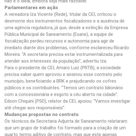
não é o ideal, embora seja mais razoável.
Parlamentares em ação
A vereadora Iza Vicente (Rede), titular da CEI, criticou o
desmonte dos instrumentos fiscalizadores e a ausência de
uma agência reguladora, já que, desde a extinção da Empresa
Pública Municipal de Saneamento (Esane), a equipe de
fiscalização perdeu recursos e autonomia para agir de
imediato diante dos problemas, conforme esclareceu Ricardo
Moreira. “A secretaria precisa estar instrumentalizada para
atender aos interesses da população”, advertiu Iza.
Para o presidente da CEI, Amaro Luiz (PRTB), a sociedade
precisa saber quem aprovou e assinou esse contrato pelo
município, beneficiando a BRK e prejudicando os cofres
públicos e os contribuintes. “Temos um contrato bilionário
com a concessionária e esgoto a céu aberto na cidade”.
Edson Chiquini (PSD), relator da CEI, apoiou: “Vamos investigar
até chegar aos responsáveis”.
Mudanças propostas no contrato
Os técnicos da Secretaria Adjunta de Saneamento relataram
que um grupo de trabalho foi formado para a criação de um
quarto termo aditivo de contrato, mas que este apenas