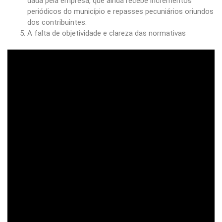
dada pela empresa, que ainda recebe incrementos
periódicos do município e repasses pecuniários oriundos
dos contribuintes.
A falta de objetividade e clareza das normativas