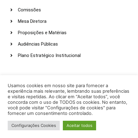
Comissões
Mesa Diretora
Proposições e Matérias
Audiências Públicas
Plano Estratégico Institucional
LINKS ÚTEIS
Webmail
Usamos cookies em nosso site para fornecer a
experiência mais relevante, lembrando suas preferências
Intranet
e visitas repetidas. Ao clicar em “Aceitar todos”, você
concorda com o uso de TODOS os cookies. No entanto,
Administração
você pode visitar "Configurações de cookies" para
fornecer um consentimento controlado.
Protocolo
Configurações Cookies
Aceitar todos