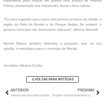
importância para colocar em prática uma política de reserva
hídrica, preservação dos mananciais, fauna e flora nativas.
“Fiz essa sugestão para outros dois pontos turísticos da cidade: a
região do Peito do Bombo e do Parque Atalaia. No entanto, o
governo municipal não demonstrou interesse”, afirmou Maxwell.
Marcel Silvano também defendeu a proposta, que, na sua
opinião, é estratégica para o município de Macaé.
Jornalista: Adriana Corrêa
VOLTAR PARA NOTÍCIAS
ANTERIOR
PRÓXIMO
Vereadores discutem implantação do ponto biométrico na Câmara
Projeto Câmara Itinerante começa neste sábado