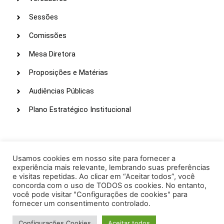
Sessões
Comissões
Mesa Diretora
Proposições e Matérias
Audiências Públicas
Plano Estratégico Institucional
LINKS ÚTEIS
Webmail
Usamos cookies em nosso site para fornecer a
experiência mais relevante, lembrando suas preferências
Intranet
e visitas repetidas. Ao clicar em “Aceitar todos”, você
concorda com o uso de TODOS os cookies. No entanto,
Administração
você pode visitar "Configurações de cookies" para
fornecer um consentimento controlado.
Protocolo
Configurações Cookies
Aceitar todos