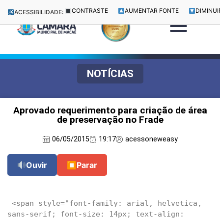
CONTRASTE
AUMENTAR FONTE
DIMINUI
ACESSIBILIDADE:
NOTÍCIAS
Aprovado requerimento para criação de área
de preservação no Frade
06/05/2015
19:17
acessoneweasy
Ouvir
⏹
Parar
 <span style="font-family: arial, helvetica, 
sans-serif; font-size: 14px; text-align: 