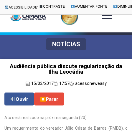
CONTRASTE
AUMENTAR FONTE
DIMINUI
ACESSIBILIDADE:
NOTÍCIAS
Audiência pública discute regularização da
Ilha Leocádia
15/03/2017
17:57
acessoneweasy
Ouvir
⏹
Parar
Ato será realizado na próxima segunda (20)
Um requerimento do vereador Júlio César de Barros (PMDB), o