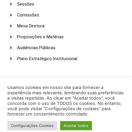
Sessões
Comissões
Mesa Diretora
Proposições e Matérias
Audiências Públicas
Plano Estratégico Institucional
LINKS ÚTEIS
Webmail
Usamos cookies em nosso site para fornecer a
experiência mais relevante, lembrando suas preferências
Intranet
e visitas repetidas. Ao clicar em “Aceitar todos”, você
concorda com o uso de TODOS os cookies. No entanto,
Administração
você pode visitar "Configurações de cookies" para
fornecer um consentimento controlado.
Protocolo
Configurações Cookies
Aceitar todos