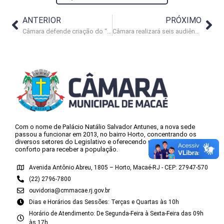
ANTERIOR
PRÓXIMO
Câmara defende criação do “Terminal do Livro”
Câmara realizará seis audiências públicas para debater o Plano Diretor
Com o nome de Palácio Natálio Salvador Antunes, a nova sede
passou a funcionar em 2013, no bairro Horto, concentrando os
diversos setores do Legislativo e oferecendo mais espaço e
conforto para receber a população.
Avenida Antônio Abreu, 1805 – Horto, Macaé-RJ - CEP: 27947-570
(22) 2796-7800
ouvidoria@cmmacae.rj.gov.br
Dias e Horários das Sessões: Terças e Quartas às 10h
Horário de Atendimento: De Segunda-Feira à Sexta-Feira das 09h
às 17h