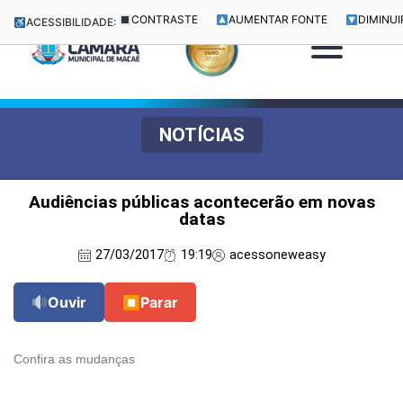
CONTRASTE
AUMENTAR FONTE
DIMINUI
ACESSIBILIDADE:
NOTÍCIAS
Audiências públicas acontecerão em novas
datas
27/03/2017
19:19
acessoneweasy
Ouvir
⏹
Parar
Confira as mudanças