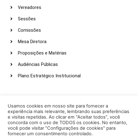
Vereadores
Sessões
Comissões
Mesa Diretora
Proposições e Matérias
Audiências Públicas
Plano Estratégico Institucional
LINKS ÚTEIS
Webmail
Usamos cookies em nosso site para fornecer a
experiência mais relevante, lembrando suas preferências
Intranet
e visitas repetidas. Ao clicar em “Aceitar todos”, você
concorda com o uso de TODOS os cookies. No entanto,
Administração
você pode visitar "Configurações de cookies" para
fornecer um consentimento controlado.