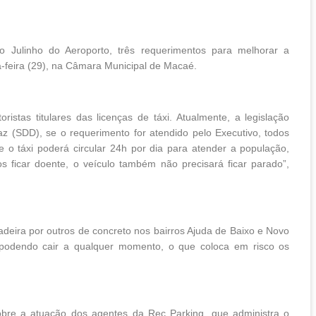
 Julinho do Aeroporto, três requerimentos para melhorar a
-feira (29), na Câmara Municipal de Macaé.
ristas titulares das licenças de táxi. Atualmente, a legislação
az (SDD), se o requerimento for atendido pelo Executivo, todos
 táxi poderá circular 24h por dia para atender a população,
 ficar doente, o veículo também não precisará ficar parado”,
deira por outros de concreto nos bairros Ajuda de Baixo e Novo
 podendo cair a qualquer momento, o que coloca em risco os
sobre a atuação dos agentes da Rec Parking, que administra o