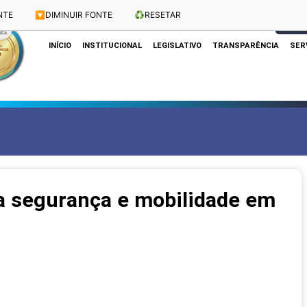
NTE
🔽
DIMINUIR FONTE
♻️
RESETAR
Dias e Horários das Sessões: Terças e Quartas às 10h
CLIQUE
INÍCIO
INSTITUCIONAL
LEGISLATIVO
TRANSPARÊNCIA
SER
a segurança e mobilidade em