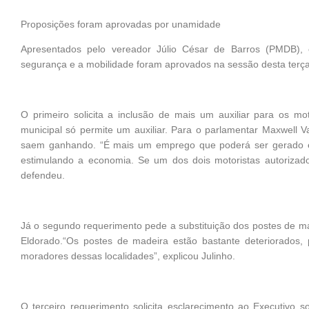
Proposições foram aprovadas por unamidade
Apresentados pelo vereador Júlio César de Barros (PMDB), o
segurança e a mobilidade foram aprovados na sessão desta terça
O primeiro solicita a inclusão de mais um auxiliar para os moto
municipal só permite um auxiliar. Para o parlamentar Maxwell V
saem ganhando. “É mais um emprego que poderá ser gerado e o
estimulando a economia. Se um dos dois motoristas autorizados
defendeu.
Já o segundo requerimento pede a substituição dos postes de ma
Eldorado.“Os postes de madeira estão bastante deteriorados,
moradores dessas localidades”, explicou Julinho.
O terceiro requerimento solicita esclarecimento ao Executivo 