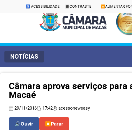
♿ ACESSIBILIDADE:
🔳
CONTRASTE
🔼
AUMENTAR FO
NOTÍCIAS
Câmara aprova serviços para 
Macaé
29/11/2016
17:42
acessoneweasy
🔊
Ouvir
⏹
Parar