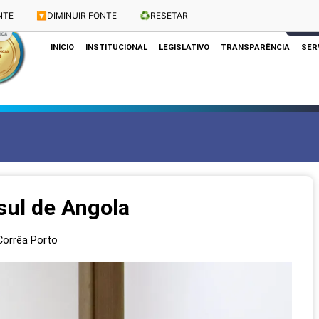
NTE
🔽
DIMINUIR FONTE
♻️
RESETAR
Dias e Horários das Sessões: Terças e Quartas às 10h
CLIQUE
INÍCIO
INSTITUCIONAL
LEGISLATIVO
TRANSPARÊNCIA
SER
ul de Angola
 Corrêa Porto