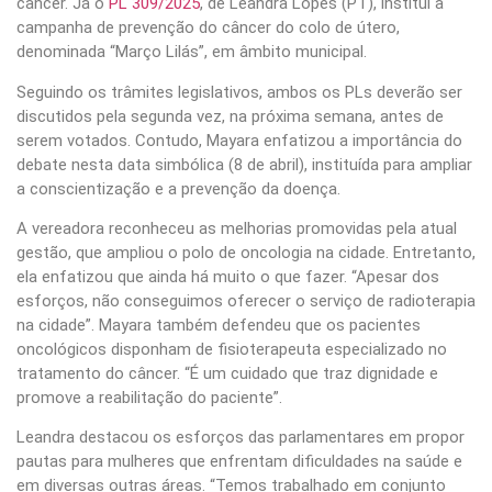
câncer. Já o
PL 309/2025
, de Leandra Lopes (PT), institui a
campanha de prevenção do câncer do colo de útero,
denominada “Março Lilás”, em âmbito municipal.
Seguindo os trâmites legislativos, ambos os PLs deverão ser
discutidos pela segunda vez, na próxima semana, antes de
serem votados. Contudo, Mayara enfatizou a importância do
debate nesta data simbólica (8 de abril), instituída para ampliar
a conscientização e a prevenção da doença.
A vereadora reconheceu as melhorias promovidas pela atual
gestão, que ampliou o polo de oncologia na cidade. Entretanto,
ela enfatizou que ainda há muito o que fazer. “Apesar dos
esforços, não conseguimos oferecer o serviço de radioterapia
na cidade”. Mayara também defendeu que os pacientes
oncológicos disponham de fisioterapeuta especializado no
tratamento do câncer. “É um cuidado que traz dignidade e
promove a reabilitação do paciente”.
Leandra destacou os esforços das parlamentares em propor
pautas para mulheres que enfrentam dificuldades na saúde e
em diversas outras áreas. “Temos trabalhado em conjunto