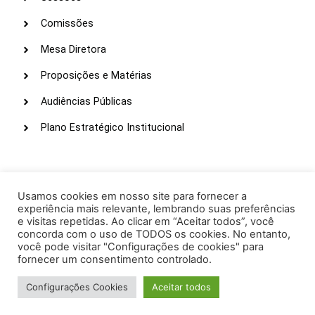
Comissões
Mesa Diretora
Proposições e Matérias
Audiências Públicas
Plano Estratégico Institucional
LINKS ÚTEIS
Webmail
Usamos cookies em nosso site para fornecer a
experiência mais relevante, lembrando suas preferências
Intranet
e visitas repetidas. Ao clicar em “Aceitar todos”, você
concorda com o uso de TODOS os cookies. No entanto,
Administração
você pode visitar "Configurações de cookies" para
fornecer um consentimento controlado.
Protocolo
Configurações Cookies
Aceitar todos