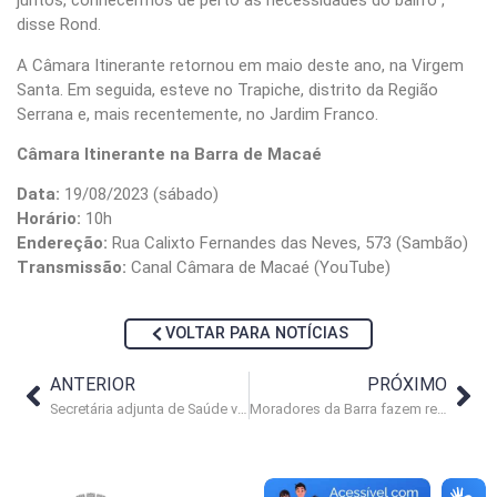
juntos, conhecermos de perto as necessidades do bairro”,
disse Rond.
A Câmara Itinerante retornou em maio deste ano, na Virgem
Santa. Em seguida, esteve no Trapiche, distrito da Região
Serrana e, mais recentemente, no Jardim Franco.
Câmara Itinerante na Barra de Macaé
Data:
19/08/2023 (sábado)
Horário:
10h
Endereção:
Rua Calixto Fernandes das Neves, 573 (Sambão)
Transmissão:
Canal Câmara de Macaé (YouTube)
VOLTAR PARA NOTÍCIAS
ANTERIOR
PRÓXIMO
Secretária adjunta de Saúde virá à Câmara falar sobre censo PcD
Moradores da Barra fazem reivindicações na Câmara Itinerante