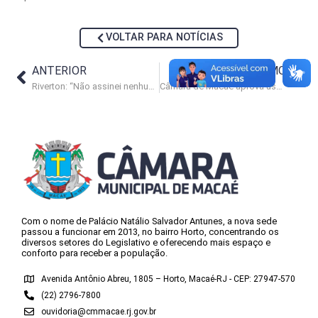
VOLTAR PARA NOTÍCIAS
ANTERIOR
PRÓXIMO
Riverton: “Não assinei nenhum contrato pensando em prejudicar Macaé”
Câmara de Macaé aprova uso medicinal da cannabis
Com o nome de Palácio Natálio Salvador Antunes, a nova sede
passou a funcionar em 2013, no bairro Horto, concentrando os
diversos setores do Legislativo e oferecendo mais espaço e
conforto para receber a população.
Avenida Antônio Abreu, 1805 – Horto, Macaé-RJ - CEP: 27947-570
(22) 2796-7800
ouvidoria@cmmacae.rj.gov.br