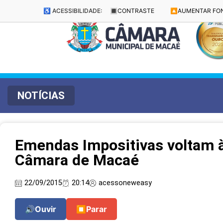
♿ ACESSIBILIDADE:
🔳
CONTRASTE
🔼
AUMENTAR FO
NOTÍCIAS
Emendas Impositivas voltam à
Câmara de Macaé
22/09/2015
20:14
acessoneweasy
🔊
Ouvir
⏹
Parar