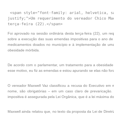
 <span style="font-family: arial, helvetica, sans-serif; font-size: 14px; text-align: 
justify;">Um requerimento do vereador Chico Ma
Foi aprovado na sessão ordinária desta terça-feira (22), um r
sobre a execução das suas emendas impositivas para o ano de 2
medicamentos doados no município e à implementação de uma p
obesidade mórbida.
De acordo com o parlamentar, um tratamento para a obesidade fo
esse motivo, eu fiz as emendas e estou apurando se elas não for
O vereador Maxwell Vaz classificou a recusa do Executivo em 
nome, são obrigatórias – em um caso claro de prevaricação.
impositiva é assegurada pela Lei Orgânica, que é a lei máxima do
Maxwell ainda relatou que, no texto da proposta da Lei de Diretr