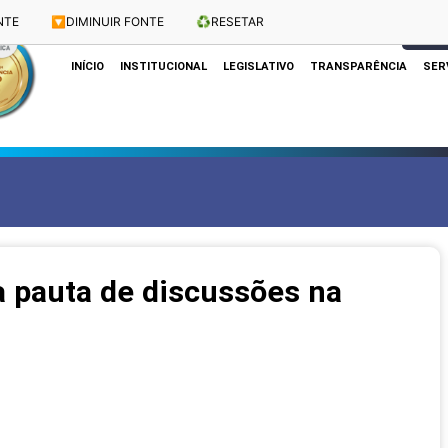
NTE
🔽
DIMINUIR FONTE
♻️
RESETAR
Dias e Horários das Sessões: Terças e Quartas às 10h
CLIQUE
INÍCIO
INSTITUCIONAL
LEGISLATIVO
TRANSPARÊNCIA
SER
 pauta de discussões na