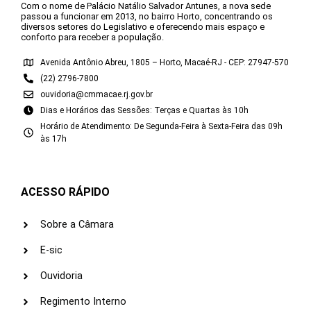
Com o nome de Palácio Natálio Salvador Antunes, a nova sede
passou a funcionar em 2013, no bairro Horto, concentrando os
diversos setores do Legislativo e oferecendo mais espaço e
conforto para receber a população.
Avenida Antônio Abreu, 1805 – Horto, Macaé-RJ - CEP: 27947-570
(22) 2796-7800
ouvidoria@cmmacae.rj.gov.br
Dias e Horários das Sessões: Terças e Quartas às 10h
Horário de Atendimento: De Segunda-Feira à Sexta-Feira das 09h
às 17h
ACESSO RÁPIDO
Sobre a Câmara
E-sic
Ouvidoria
Regimento Interno