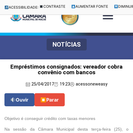
CONTRASTE
AUMENTAR FONTE
DIMINUI
ACESSIBILIDADE:
NOTÍCIAS
Empréstimos consignados: vereador cobra
convênio com bancos
25/04/2017
19:23
acessoneweasy
Ouvir
⏹
Parar
Objetivo é conseguir crédito com taxas menores
Na sessão da Câmara Municipal desta terça-feira (25), o