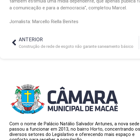
também estimula uma mídia dependente, que apenas publica fat
a comunicação e para a democracia”, completou Marcel.
Jornalista: Marcello Riella Benites
ANTERIOR
Construção de rede de esgoto não garante saneamento básico
Com o nome de Palácio Natálio Salvador Antunes, a nova sede
passou a funcionar em 2013, no bairro Horto, concentrando o
diversos setores do Legislativo e oferecendo mais espaço e
conforto para receber a população.