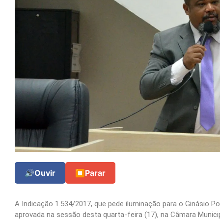
🔊
Ouvir
⏹
Parar
A Indicação 1.534/2017, que pede iluminação para o Ginásio Pol
aprovada na sessão desta quarta-feira (17), na Câmara Munici