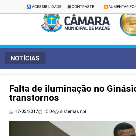
♿ ACESSIBILIDADE:
🔳
CONTRASTE
🔼
AUMENTAR FO
NOTÍCIAS
Falta de iluminação no Ginási
transtornos
17/05/2017
15:04
sistemas npi