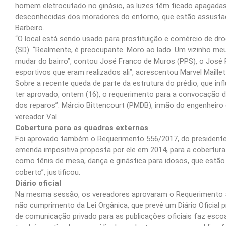
homem eletrocutado no ginásio, as luzes têm ficado apagadas 
desconhecidas dos moradores do entorno, que estão assustados
Barbeiro.
“O local está sendo usado para prostituição e comércio de dr
(SD). “Realmente, é preocupante. Moro ao lado. Um vizinho m
mudar do bairro”, contou José Franco de Muros (PPS), o José
esportivos que eram realizados ali”, acrescentou Marvel Maillet
Sobre a recente queda de parte da estrutura do prédio, que inf
ter aprovado, ontem (16), o requerimento para a convocação do
dos reparos”. Márcio Bittencourt (PMDB), irmão do engenheiro
vereador Val.
Cobertura para as quadras externas
Foi aprovado também o Requerimento 556/2017, do president
emenda impositiva proposta por ele em 2014, para a cobertura 
como tênis de mesa, dança e ginástica para idosos, que estão
coberto”, justificou.
Diário oficial
Na mesma sessão, os vereadores aprovaram o Requerimento 53
não cumprimento da Lei Orgânica, que prevê um Diário Oficial p
de comunicação privado para as publicações oficiais faz escoar