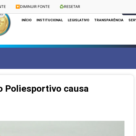
NTE
🔽
DIMINUIR FONTE
♻️
RESETAR
Dias e Horários das Sessões: Terças e Quartas às 10h
CLIQUE
INÍCIO
INSTITUCIONAL
LEGISLATIVO
TRANSPARÊNCIA
SER
o Poliesportivo causa