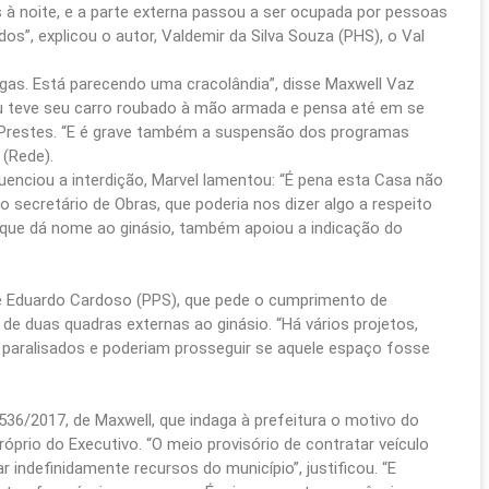
à noite, e a parte externa passou a ser ocupada por pessoas
”, explicou o autor, Valdemir da Silva Souza (PHS), o Val
ogas. Está parecendo uma cracolândia”, disse Maxwell Vaz
eu teve seu carro roubado à mão armada e pensa até em se
 Prestes. “E é grave também a suspensão dos programas
 (Rede).
luenciou a interdição, Marvel lamentou: “É pena esta Casa não
 secretário de Obras, que poderia nos dizer algo a respeito
 que dá nome ao ginásio, também apoiou a indicação do
e Eduardo Cardoso (PPS), que pede o cumprimento de
de duas quadras externas ao ginásio. “Há vários projetos,
 paralisados e poderiam prosseguir se aquele espaço fosse
6/2017, de Maxwell, que indaga à prefeitura o motivo do
róprio do Executivo. “O meio provisório de contratar veículo
 indefinidamente recursos do município”, justificou. “E