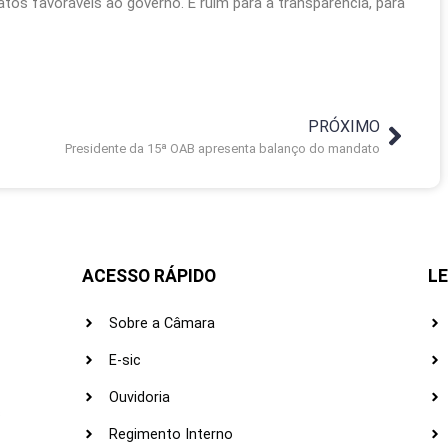
os favoráveis ao governo. É ruim para a transparência, para
PRÓXIMO
Presidente da 15ª OAB apresenta balanço do mandato
ACESSO RÁPIDO
LE
Sobre a Câmara
E-sic
Ouvidoria
s
Regimento Interno