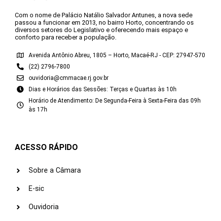
Com o nome de Palácio Natálio Salvador Antunes, a nova sede
passou a funcionar em 2013, no bairro Horto, concentrando os
diversos setores do Legislativo e oferecendo mais espaço e
conforto para receber a população.
Avenida Antônio Abreu, 1805 – Horto, Macaé-RJ - CEP: 27947-570
(22) 2796-7800
ouvidoria@cmmacae.rj.gov.br
Dias e Horários das Sessões: Terças e Quartas às 10h
Horário de Atendimento: De Segunda-Feira à Sexta-Feira das 09h
às 17h
ACESSO RÁPIDO
Sobre a Câmara
E-sic
Ouvidoria