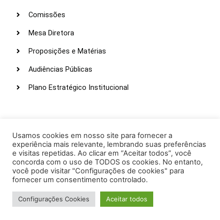
Comissões
Mesa Diretora
Proposições e Matérias
Audiências Públicas
Plano Estratégico Institucional
LINKS ÚTEIS
Webmail
Usamos cookies em nosso site para fornecer a
experiência mais relevante, lembrando suas preferências
Intranet
e visitas repetidas. Ao clicar em “Aceitar todos”, você
concorda com o uso de TODOS os cookies. No entanto,
Administração
você pode visitar "Configurações de cookies" para
fornecer um consentimento controlado.
Protocolo
Configurações Cookies
Aceitar todos