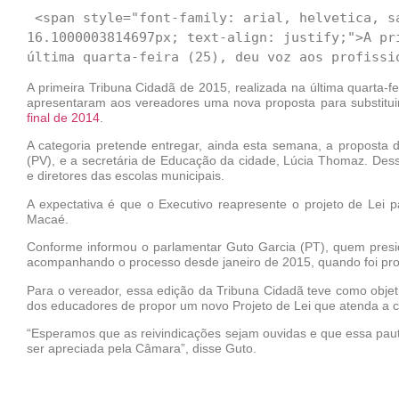
 <span style="font-family: arial, helvetica, sans-serif; font-size: 14px; line-height: 
16.1000003814697px; text-align: justify;">A pr
A primeira Tribuna Cidadã de 2015, realizada na última quarta-f
apresentaram aos vereadores uma nova proposta para substituir
final de 2014
.
A categoria pretende entregar, ainda esta semana, a proposta d
(PV), e a secretária de Educação da cidade, Lúcia Thomaz. Dessa 
e diretores das escolas municipais.
A expectativa é que o Executivo reapresente o projeto de Lei
Macaé.
Conforme informou o parlamentar Guto Garcia (PT), quem presid
acompanhando o processo desde janeiro de 2015, quando foi pro
Para o vereador, essa edição da Tribuna Cidadã teve como objetiv
dos educadores de propor um novo Projeto de Lei que atenda a c
“Esperamos que as reivindicações sejam ouvidas e que essa paut
ser apreciada pela Câmara”, disse Guto.