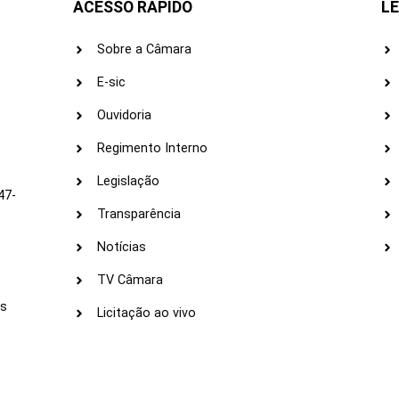
ACESSO RÁPIDO
LE
Sobre a Câmara
E-sic
Ouvidoria
s
Regimento Interno
Legislação
47-
Transparência
Notícias
TV Câmara
LI
as
Licitação ao vivo