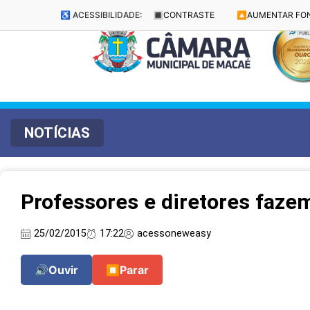
♿ ACESSIBILIDADE:
🔳
CONTRASTE
🔼
AUMENTAR FO
NOTÍCIAS
Professores e diretores faze
25/02/2015
17:22
acessoneweasy
🔊
Ouvir
⏹
Parar