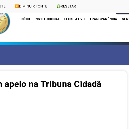
NTE
🔽
DIMINUIR FONTE
♻️
RESETAR
Dias e Horários das Sessões: Terças e Quartas às 10h
CLIQUE
INÍCIO
INSTITUCIONAL
LEGISLATIVO
TRANSPARÊNCIA
SER
m apelo na Tribuna Cidadã