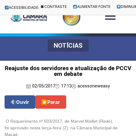
CONTRASTE
AUMENTAR FONTE
DIMINUI
ACESSIBILIDADE:
NOTÍCIAS
Reajuste dos servidores e atualização de PCCV
em debate
02/05/2017
17:13
acessoneweasy
Ouvir
⏹
Parar
O Requerimento nº 503/2017, de Marvel Maillet (Rede),
foi
aprovado nesta terça-feira (2), na
Câmara Municipal de
Macaé.