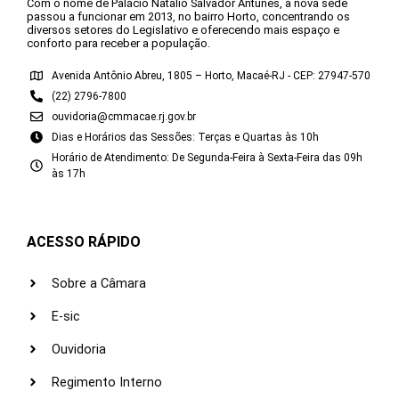
Com o nome de Palácio Natálio Salvador Antunes, a nova sede
passou a funcionar em 2013, no bairro Horto, concentrando os
diversos setores do Legislativo e oferecendo mais espaço e
conforto para receber a população.
Avenida Antônio Abreu, 1805 – Horto, Macaé-RJ - CEP: 27947-570
(22) 2796-7800
ouvidoria@cmmacae.rj.gov.br
Dias e Horários das Sessões: Terças e Quartas às 10h
Horário de Atendimento: De Segunda-Feira à Sexta-Feira das 09h
às 17h
ACESSO RÁPIDO
Sobre a Câmara
E-sic
Ouvidoria
Regimento Interno