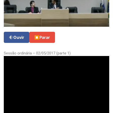
Ouvir
⏹
Parar
Sessão ordinária – 02/05/2017 (parte 1)