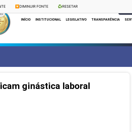
NTE
🔽
DIMINUIR FONTE
♻️
RESETAR
Dias e Horários das Sessões: Terças e Quartas às 10h
CLIQUE
INÍCIO
INSTITUCIONAL
LEGISLATIVO
TRANSPARÊNCIA
SER
icam ginástica laboral