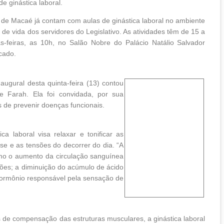
e ginástica laboral.
de Macaé já contam com aulas de ginástica laboral no ambiente
de vida dos servidores do Legislativo. As atividades têm de 15 a
feiras, as 10h, no Salão Nobre do Palácio Natálio Salvador
icado.
naugural desta quinta-feira (13) contou
e Farah. Ela foi convidada, por sua
s de prevenir doenças funcionais.
ca laboral visa relaxar e tonificar as
esse e as tensões do decorrer do dia.
“A
omo o aumento da circulação sanguínea
ões; a diminuição do acúmulo de ácido
 hormônio responsável pela sensação de
de compensação das estruturas musculares, a ginástica laboral