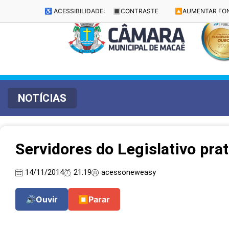
♿ ACESSIBILIDADE:
🔳
CONTRASTE
🔼
AUMENTAR FO
NOTÍCIAS
Servidores do Legislativo prat
14/11/2014
21:19
acessoneweasy
🔊
Ouvir
⏹
Parar