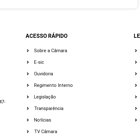
ACESSO RÁPIDO
LE
Sobre a Câmara
E-sic
Ouvidoria
s
Regimento Interno
Legislação
47-
Transparência
Notícias
TV Câmara
LI