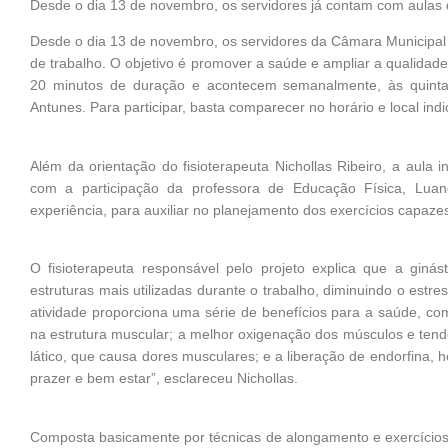
Desde o dia 13 de novembro, os servidores já contam com aulas d
Desde o dia 13 de novembro, os servidores da Câmara Municipal 
de trabalho. O objetivo é promover a saúde e ampliar a qualidade 
20 minutos de duração e acontecem semanalmente, às quintas-
Antunes. Para participar, basta comparecer no horário e local ind
Além da orientação do fisioterapeuta Nichollas Ribeiro, a aula i
com a participação da professora de Educação Física, Luan
experiência, para auxiliar no planejamento dos exercícios capaze
O fisioterapeuta responsável pelo projeto explica que a ginásti
estruturas mais utilizadas durante o trabalho, diminuindo o estr
atividade proporciona uma série de benefícios para a saúde, c
na estrutura muscular; a melhor oxigenação dos músculos e tend
lático, que causa dores musculares; e a liberação de endorfina,
prazer e bem estar”, esclareceu Nichollas.
Composta basicamente por técnicas de alongamento e exercícios 