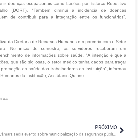
enir doenças ocupacionais como Lesões por Esforço Repetitivo
balho (DORT).
“Também diminui a incidência de doenças
ém de contribuir para a integração entre os funcionários”,
ativa da Diretoria de Recursos Humanos em parceria com o Setor
a. No início do semestre, os servidores receberam um
reenchimento de informações sobre saúde.
“A intenção é que a
ções, que são sigilosas, o setor médico tenha dados para traçar
 promoção da saúde dos trabalhadores da instituição”, informou
Humanos da instituição, Aristófanis Quirino.
rrêa
PRÓXIMO
Câmara sedia evento sobre municipalização da segurança pública