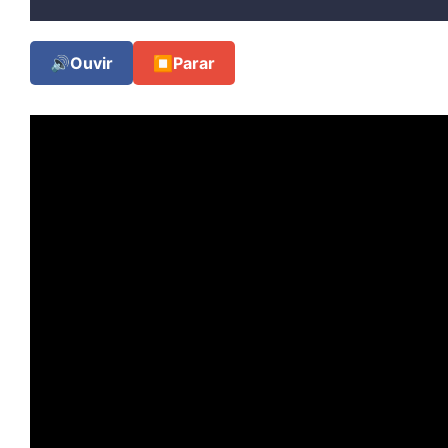
🔊
Ouvir
⏹
Parar