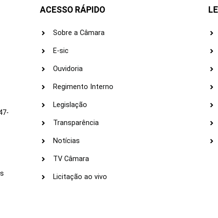
ACESSO RÁPIDO
LE
Sobre a Câmara
E-sic
Ouvidoria
s
Regimento Interno
Legislação
47-
Transparência
Notícias
TV Câmara
LI
as
Licitação ao vivo