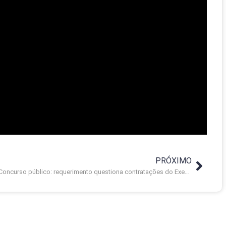
PRÓXIMO
Concurso público: requerimento questiona contratações do Executivo