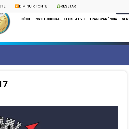
NTE
🔽
DIMINUIR FONTE
♻️
RESETAR
Dias e Horários das Sessões: Terças e Quartas às 10h
CLIQUE
INÍCIO
INSTITUCIONAL
LEGISLATIVO
TRANSPARÊNCIA
SER
17