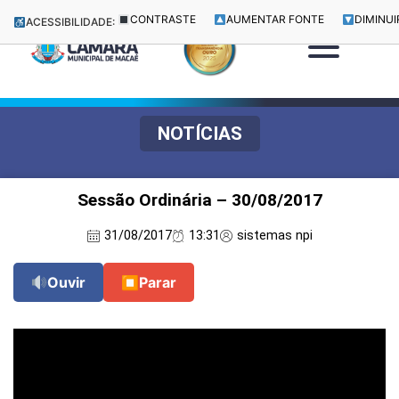
CONTRASTE
AUMENTAR FONTE
DIMINUI
ACESSIBILIDADE:
NOTÍCIAS
Sessão Ordinária – 30/08/2017
31/08/2017
13:31
sistemas npi
Ouvir
⏹
Parar