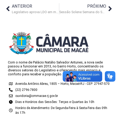
ANTERIOR
PRÓXIMO
Legislativo aprova LDO em meio à polêmica
Sessão Solene Semana do Soldado – 30/08/2017
Com o nome de Palácio Natálio Salvador Antunes, a nova sede
passou a funcionar em 2013, no bairro Horto, concentrando os
diversos setores do Legislativo e oferecendo mais espaço e
conforto para receber a população.
Avenida Antônio Abreu, 1805 – Horto, Macaé-RJ - CEP: 27947-570
(22) 2796-7800
ouvidoria@cmmacae.rj.gov.br
Dias e Horários das Sessões: Terças e Quartas às 10h
Horário de Atendimento: De Segunda-Feira à Sexta-Feira das 09h
às 17h