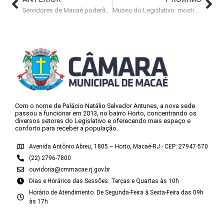
Servidores de Macaé poderão ter capacitação em letramento racial
Museu do Legislativo: mostra A Casa e o Tempo supera 2,5 mil visitantes
Com o nome de Palácio Natálio Salvador Antunes, a nova sede
passou a funcionar em 2013, no bairro Horto, concentrando os
diversos setores do Legislativo e oferecendo mais espaço e
conforto para receber a população.
Avenida Antônio Abreu, 1805 – Horto, Macaé-RJ - CEP: 27947-570
(22) 2796-7800
ouvidoria@cmmacae.rj.gov.br
Dias e Horários das Sessões: Terças e Quartas às 10h
Horário de Atendimento: De Segunda-Feira à Sexta-Feira das 09h
às 17h