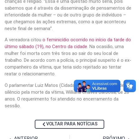
crianças e religião. “Essa é uma questão muito séria, pois
sabemos que é através da disseminação de pensamentos de
inferioridade da mulher – ou de outro grupo de indivíduos –
que chegamos às ações extremas, como a que aconteceu
neste final de semana”.
A vereadora citou
o feminicídio ocorrido no início da tarde do
último sábado (19), no Centro da cidade
. Na ocasião, uma
mulher foi morta com três tiros ao sair do seu local de
trabalho. De acordo com a polícia, o principal suspeito é o ex-
companheiro da vítima, que teria sido rejeitado ao tentar
reatar o relacionamento.
O parlamentar Luiz Matos (Cidadania) pediu um minuto de
silêncio pela morte da vítima, Williana Chaves Barbosa, de 28
anos. O requerimento foi atendido no encerramento da
sessão.
VOLTAR PARA NOTÍCIAS
ANTERIOR
PRÓXIMO