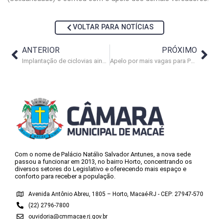
VOLTAR PARA NOTÍCIAS
ANTERIOR
PRÓXIMO
Implantação de ciclovias ainda divide opiniões na Câmara de Macaé
Apelo por mais vagas para PcDs é destaque em debate na Câmara
Com o nome de Palácio Natálio Salvador Antunes, a nova sede
passou a funcionar em 2013, no bairro Horto, concentrando os
diversos setores do Legislativo e oferecendo mais espaço e
conforto para receber a população.
Avenida Antônio Abreu, 1805 – Horto, Macaé-RJ - CEP: 27947-570
(22) 2796-7800
ouvidoria@cmmacae.rj.gov.br