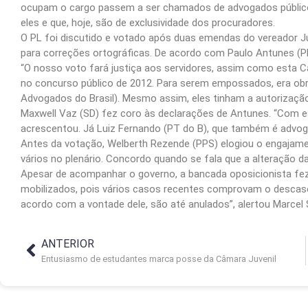
ocupam o cargo passem a ser chamados de advogados público
eles e que, hoje, são de exclusividade dos procuradores.
O PL foi discutido e votado após duas emendas do vereador Jú
para correções ortográficas. De acordo com Paulo Antunes (P
“O nosso voto fará justiça aos servidores, assim como esta C
no concurso público de 2012. Para serem empossados, era obr
Advogados do Brasil). Mesmo assim, eles tinham a autorização 
Maxwell Vaz (SD) fez coro às declarações de Antunes. “Com es
acrescentou. Já Luiz Fernando (PT do B), que também é advoga
Antes da votação, Welberth Rezende (PPS) elogiou o engajamen
vários no plenário. Concordo quando se fala que a alteração das
Apesar de acompanhar o governo, a bancada oposicionista fez
mobilizados, pois vários casos recentes comprovam o descaso
acordo com a vontade dele, são até anulados”, alertou Marcel S
ANTERIOR
Entusiasmo de estudantes marca posse da Câmara Juvenil