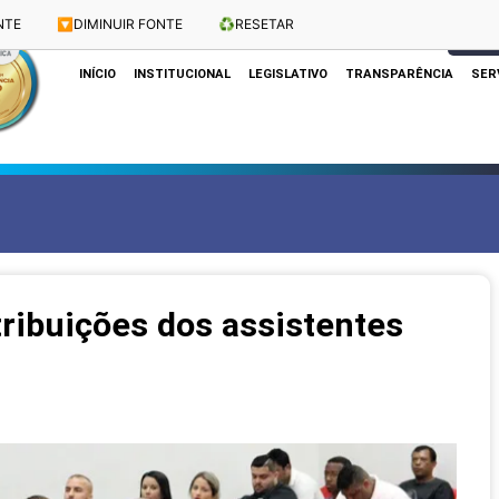
NTE
🔽
DIMINUIR FONTE
♻️
RESETAR
Dias e Horários das Sessões: Terças e Quartas às 10h
CLIQUE
INÍCIO
INSTITUCIONAL
LEGISLATIVO
TRANSPARÊNCIA
SER
ribuições dos assistentes