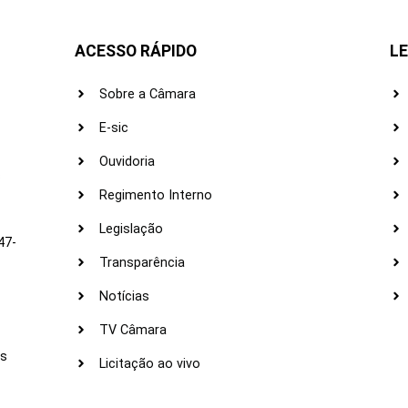
ACESSO RÁPIDO
LE
Sobre a Câmara
E-sic
Ouvidoria
s
Regimento Interno
Legislação
47-
Transparência
Notícias
TV Câmara
LI
as
Licitação ao vivo