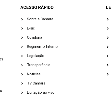
ACESSO RÁPIDO
LE
Sobre a Câmara
E-sic
Ouvidoria
s
Regimento Interno
Legislação
47-
Transparência
Notícias
TV Câmara
LI
as
Licitação ao vivo