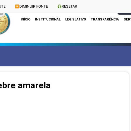
NTE
🔽
DIMINUIR FONTE
♻️
RESETAR
Dias e Horários das Sessões: Terças e Quartas às 10h
CLIQUE
INÍCIO
INSTITUCIONAL
LEGISLATIVO
TRANSPARÊNCIA
SER
ebre amarela