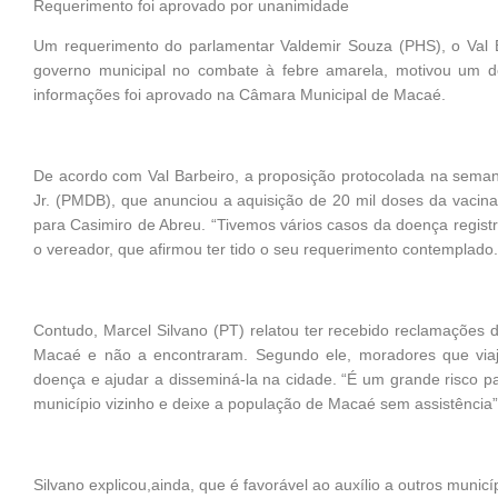
Requerimento foi aprovado por unanimidade
Um requerimento do parlamentar Valdemir Souza (PHS), o Val B
governo municipal no combate à febre amarela, motivou um deb
informações foi aprovado na Câmara Municipal de Macaé.
De acordo com Val Barbeiro, a proposição protocolada na semana 
Jr. (PMDB), que anunciou a aquisição de 20 mil doses da vacin
para Casimiro de Abreu. “Tivemos vários casos da doença regist
o vereador, que afirmou ter tido o seu requerimento contemplado.
Contudo, Marcel Silvano (PT) relatou ter recebido reclamações 
Macaé e não a encontraram. Segundo ele, moradores que via
doença e ajudar a disseminá-la na cidade. “É um grande risco pa
município vizinho e deixe a população de Macaé sem assistência”
Silvano explicou,ainda, que é favorável ao auxílio a outros mun