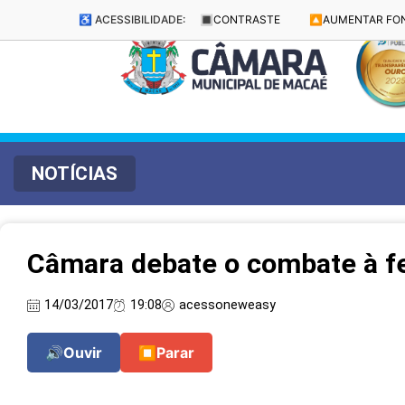
♿ ACESSIBILIDADE:
🔳
CONTRASTE
🔼
AUMENTAR FO
NOTÍCIAS
Câmara debate o combate à f
14/03/2017
19:08
acessoneweasy
🔊
Ouvir
⏹
Parar