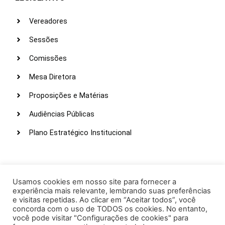
Vereadores
Sessões
Comissões
Mesa Diretora
Proposições e Matérias
Audiências Públicas
Plano Estratégico Institucional
LINKS ÚTEIS
Webmail
Usamos cookies em nosso site para fornecer a
experiência mais relevante, lembrando suas preferências
Intranet
e visitas repetidas. Ao clicar em “Aceitar todos”, você
concorda com o uso de TODOS os cookies. No entanto,
Administração
você pode visitar "Configurações de cookies" para