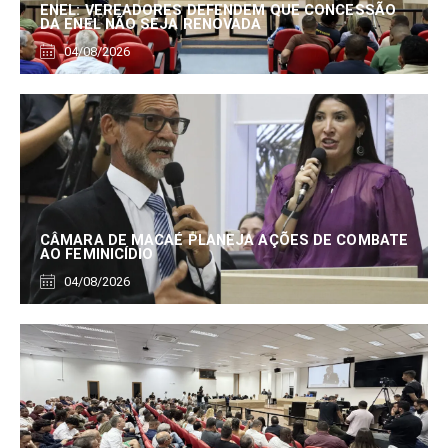
ENEL: VEREADORES DEFENDEM QUE CONCESSÃO
DA ENEL NÃO SEJA RENOVADA
04/08/2026
CÂMARA DE MACAÉ PLANEJA AÇÕES DE COMBATE
AO FEMINICÍDIO
04/08/2026