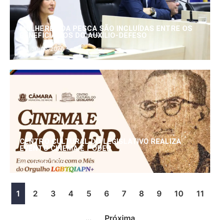
MULHERES DA PESCA SÃO INCLUÍDAS ENTRE OS
BENEFICIÁRIOS DO AUXÍLIO-DEFESO
30/06/2026
CENTRO CULTURAL DO LEGISLATIVO REALIZA
EVENTO CINEMA E PODER
25/06/2026
1
2
3
4
5
6
7
8
9
10
11
…
Próxima