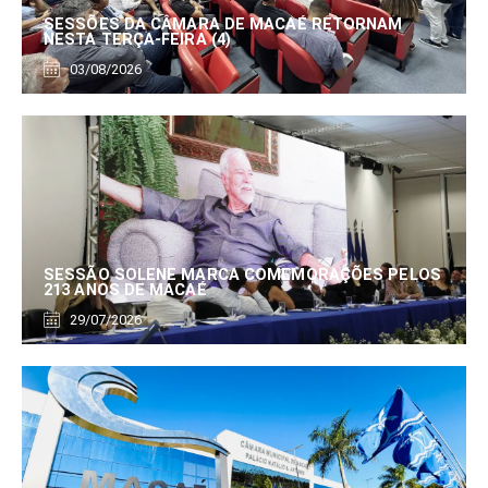
SESSÕES DA CÂMARA DE MACAÉ RETORNAM
NESTA TERÇA-FEIRA (4)
03/08/2026
SESSÃO SOLENE MARCA COMEMORAÇÕES PELOS
213 ANOS DE MACAÉ
29/07/2026