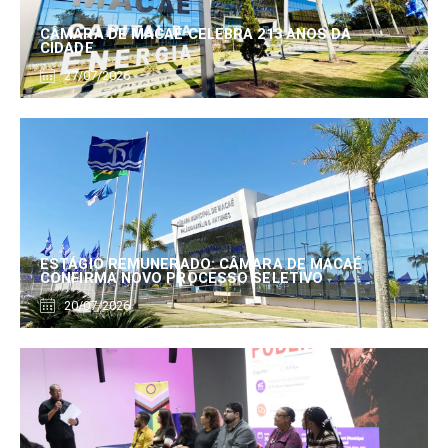
CÂMARA DE MACAÉ CELEBRA 213 ANOS DA
CIDADE
27/07/2026
ESTÁGIO REMUNERADO: CÂMARA DE MACAÉ
CONFIRMA NOVO PROCESSO SELETIVO
20/07/2026