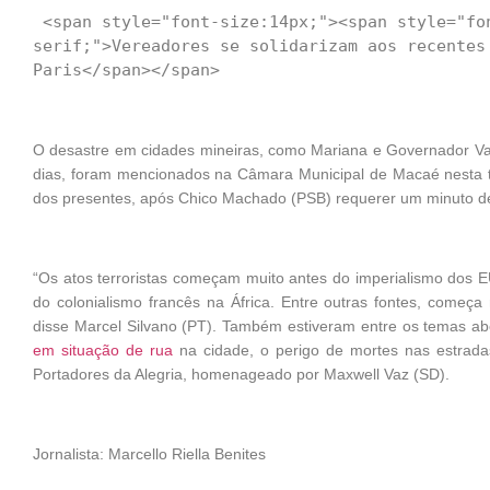
 <span style="font-size:14px;"><span style="font-family:arial,helvetica,sans-
serif;">Vereadores se solidarizam aos recentes 
O desastre em cidades mineiras, como Mariana e Governador Vala
dias, foram mencionados na Câmara Municipal de Macaé nesta ter
dos presentes, após Chico Machado (PSB) requerer um minuto de 
“Os atos terroristas começam muito antes do imperialismo dos E
do colonialismo francês na África. Entre outras fontes, começa
disse Marcel Silvano (PT). Também estiveram entre os temas ab
em situação de rua
na cidade, o perigo de mortes nas estrad
Portadores da Alegria, homenageado por Maxwell Vaz (SD).
Jornalista: Marcello Riella Benites