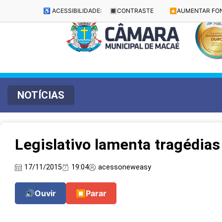
♿ ACESSIBILIDADE:
🔳
CONTRASTE
🔼
AUMENTAR FO
NOTÍCIAS
Legislativo lamenta tragédias
17/11/2015
19:04
acessoneweasy
🔊
Ouvir
⏹
Parar