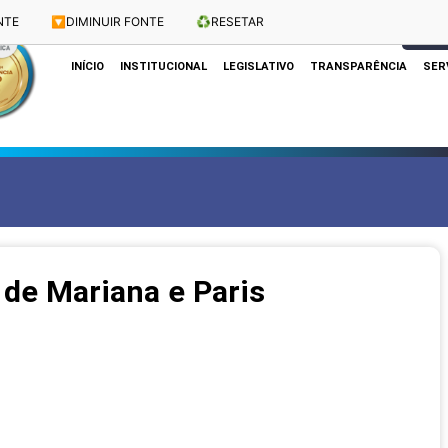
NTE
🔽
DIMINUIR FONTE
♻️
RESETAR
Dias e Horários das Sessões: Terças e Quartas às 10h
CLIQUE
INÍCIO
INSTITUCIONAL
LEGISLATIVO
TRANSPARÊNCIA
SER
 de Mariana e Paris