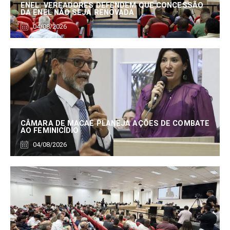
ENEL: VEREADORES DEFENDEM QUE CONCESSÃO
DA ENEL NÃO SEJA RENOVADA
04/08/2026
CÂMARA DE MACAÉ PLANEJA AÇÕES DE COMBATE
AO FEMINICÍDIO
04/08/2026