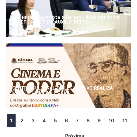
MULHERES DA PESCA SÃO INCLUÍDAS ENTRE OS
BENEFICIÁRIOS DO AUXÍLIO-DEFESO
30/06/2026
CENTRO CULTURAL DO LEGISLATIVO REALIZA
EVENTO CINEMA E PODER
25/06/2026
1
2
3
4
5
6
7
8
9
10
11
…
Próxima