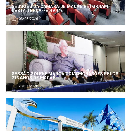
SESSÕES DA CÂMARA DE MACAÉ RETORNAM
NESTA TERÇA-FEIRA (4)
03/08/2026
SESSÃO SOLENE MARCA COMEMORAÇÕES PELOS
213 ANOS DE MACAÉ
29/07/2026