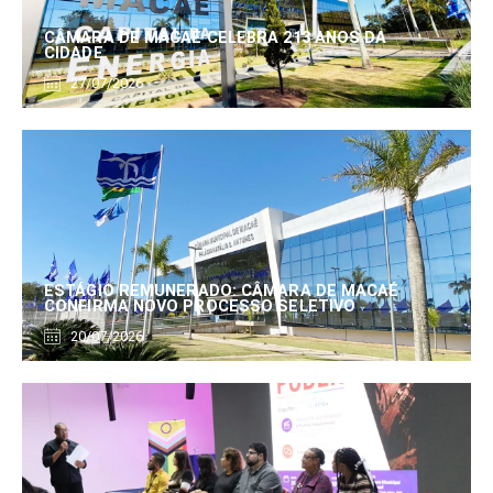
CÂMARA DE MACAÉ CELEBRA 213 ANOS DA
CIDADE
27/07/2026
ESTÁGIO REMUNERADO: CÂMARA DE MACAÉ
CONFIRMA NOVO PROCESSO SELETIVO
20/07/2026