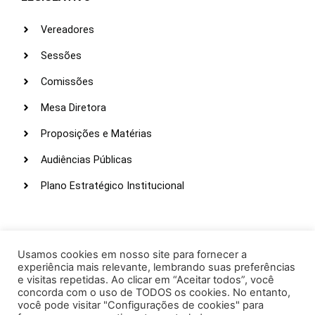
Vereadores
Sessões
Comissões
Mesa Diretora
Proposições e Matérias
Audiências Públicas
Plano Estratégico Institucional
LINKS ÚTEIS
Webmail
Usamos cookies em nosso site para fornecer a
experiência mais relevante, lembrando suas preferências
Intranet
e visitas repetidas. Ao clicar em “Aceitar todos”, você
concorda com o uso de TODOS os cookies. No entanto,
Administração
você pode visitar "Configurações de cookies" para