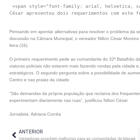
 <span style="font-family: arial, helvetica, sans-serif; font-size: 14px;">O vereador Nilton 
Pensando em apontar alternativas para resolver o problema da s
discussão na Câmara Municipal, o vereador Nilton César Moreira
feira (16).
O primeiro requerimento pede ao comandante do 32º Batalhão da P
viaturas policiais não estarem mais fazendo rondas pela cidade
estratégicos. O segundo pergunta sobre a possibilidade de aumen
Centro e nas praias da cidade.
“São demandas da própria população que reclama dos frequentes
experimentam diariamente nas ruas”, justificou Nilton César.
Jornalista: Adriana Corrêa
ANTERIOR
Vereadores propõem melhorias para as comunidades de Macaé