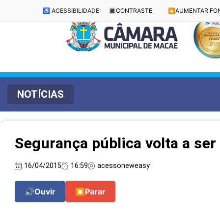
♿ ACESSIBILIDADE:
🔳
CONTRASTE
🔼
AUMENTAR FO
NOTÍCIAS
Segurança pública volta a ser
16/04/2015
16:59
acessoneweasy
🔊
Ouvir
⏹
Parar