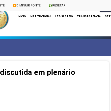
NTE
🔽
DIMINUIR FONTE
♻️
RESETAR
Dias e Horários das Sessões: Terças e Quartas às 10h
CLIQUE
INÍCIO
INSTITUCIONAL
LEGISLATIVO
TRANSPARÊNCIA
SER
 discutida em plenário