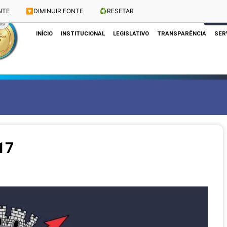
NTE
🔽
DIMINUIR FONTE
♻️
RESETAR
Dias e Horários das Sessões: Terças e Quartas às 10h
CLIQUE
INÍCIO
INSTITUCIONAL
LEGISLATIVO
TRANSPARÊNCIA
SER
17