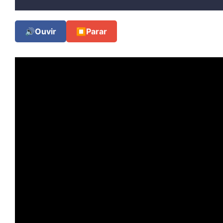
🔊
Ouvir
⏹
Parar