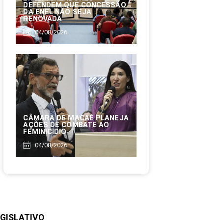
DEFENDEM QUE CONCESSÃO
DA ENEL NÃO SEJA
RENOVADA
04/08/2026
CÂMARA DE MACAÉ PLANEJA
AÇÕES DE COMBATE AO
FEMINICÍDIO
04/08/2026
GISLATIVO