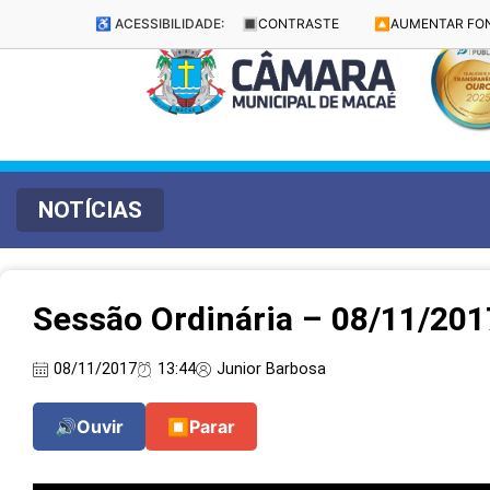
♿ ACESSIBILIDADE:
🔳
CONTRASTE
🔼
AUMENTAR FO
NOTÍCIAS
Sessão Ordinária – 08/11/201
08/11/2017
13:44
Junior Barbosa
🔊
Ouvir
⏹
Parar