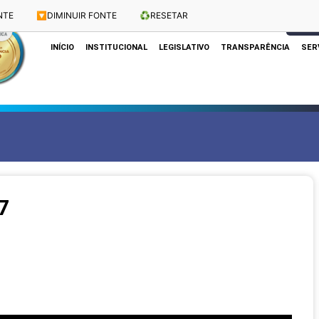
NTE
🔽
DIMINUIR FONTE
♻️
RESETAR
Dias e Horários das Sessões: Terças e Quartas às 10h
CLIQUE
INÍCIO
INSTITUCIONAL
LEGISLATIVO
TRANSPARÊNCIA
SER
7