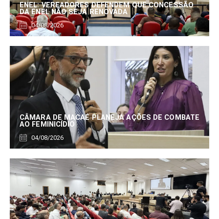
ENEL: VEREADORES DEFENDEM QUE CONCESSÃO
DA ENEL NÃO SEJA RENOVADA
04/08/2026
CÂMARA DE MACAÉ PLANEJA AÇÕES DE COMBATE
AO FEMINICÍDIO
04/08/2026