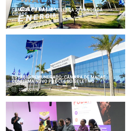
CÂMARA DE MACAÉ CELEBRA 213 ANOS DA
CIDADE
27/07/2026
ESTÁGIO REMUNERADO: CÂMARA DE MACAÉ
CONFIRMA NOVO PROCESSO SELETIVO
20/07/2026