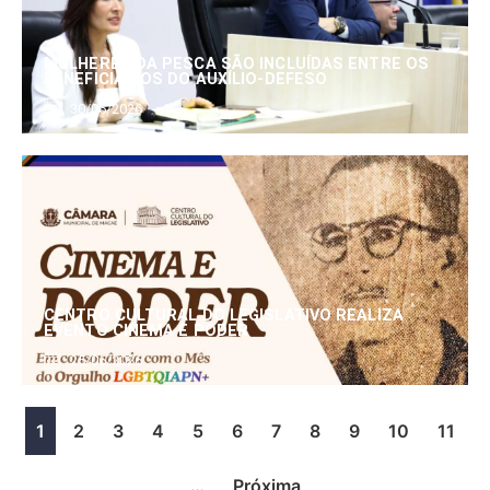
MULHERES DA PESCA SÃO INCLUÍDAS ENTRE OS
BENEFICIÁRIOS DO AUXÍLIO-DEFESO
30/06/2026
CENTRO CULTURAL DO LEGISLATIVO REALIZA
EVENTO CINEMA E PODER
25/06/2026
1
2
3
4
5
6
7
8
9
10
11
…
Próxima