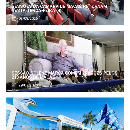
SESSÕES DA CÂMARA DE MACAÉ RETORNAM
NESTA TERÇA-FEIRA (4)
03/08/2026
SESSÃO SOLENE MARCA COMEMORAÇÕES PELOS
213 ANOS DE MACAÉ
29/07/2026