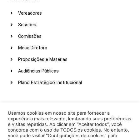
Vereadores
Sessões
Comissões
Mesa Diretora
Proposições e Matérias
Audiências Públicas
Plano Estratégico Institucional
LINKS ÚTEIS
Webmail
Usamos cookies em nosso site para fornecer a
experiência mais relevante, lembrando suas preferências
Intranet
e visitas repetidas. Ao clicar em “Aceitar todos”, você
concorda com o uso de TODOS os cookies. No entanto,
Administração
você pode visitar "Configurações de cookies" para