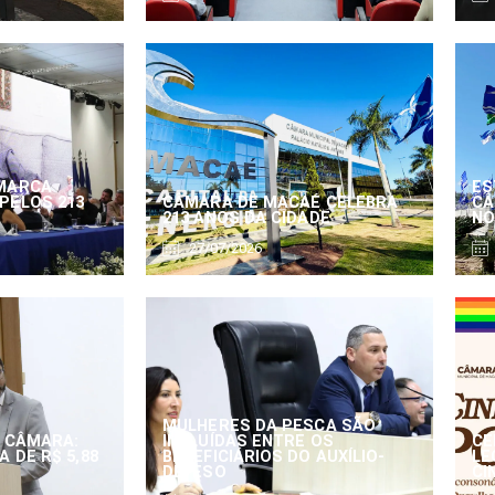
MARCA
ES
PELOS 213
CÂMARA DE MACAÉ CELEBRA
CÂ
213 ANOS DA CIDADE
NO
27/07/2026
MULHERES DA PESCA SÃO
 CÂMARA:
INCLUÍDAS ENTRE OS
CE
 DE R$ 5,88
BENEFICIÁRIOS DO AUXÍLIO-
LE
DEFESO
CI