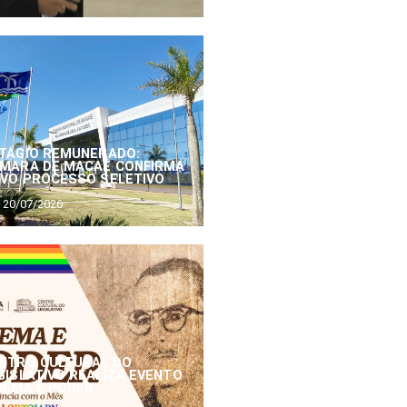
TÁGIO REMUNERADO:
MARA DE MACAÉ CONFIRMA
VO PROCESSO SELETIVO
20/07/2026
NTRO CULTURAL DO
GISLATIVO REALIZA EVENTO
NEMA E PODER