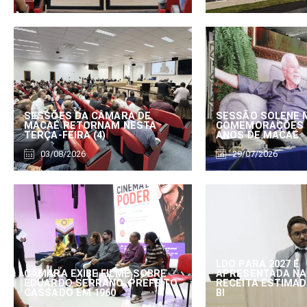
SESSÕES DA CÂMARA DE
SESSÃO SOLENE 
MACAÉ RETORNAM NESTA
COMEMORAÇÕES 
TERÇA-FEIRA (4)
ANOS DE MACAÉ
03/08/2026
29/07/2026
LDO PARA 2027 É
CÂMARA EXIBE FILME SOBRE
APRESENTADA NA
EDUARDO SERRANO, PREFEITO
RECEITA ESTIMADA
CASSADO EM 1960
BI