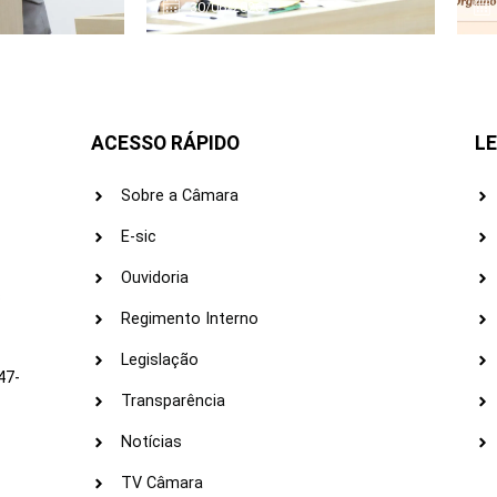
30/06/2026
ACESSO RÁPIDO
LE
Sobre a Câmara
E-sic
Ouvidoria
s
Regimento Interno
Legislação
47-
Transparência
Notícias
TV Câmara
LI