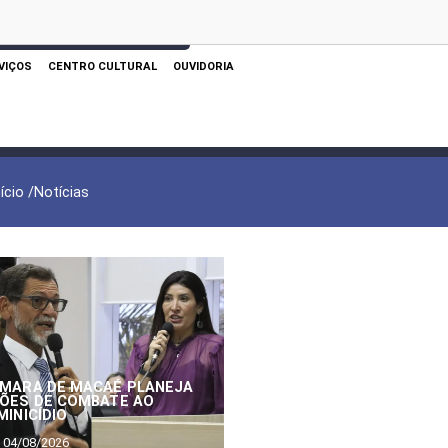
 AQUI PARA REALIZAR SUA PESQUISA
VIÇOS
CENTRO CULTURAL
OUVIDORIA
nício /
Notícias
MARA DE MACAÉ PLANEJA
ÕES DE COMBATE AO
MINICÍDIO
04/08/2026