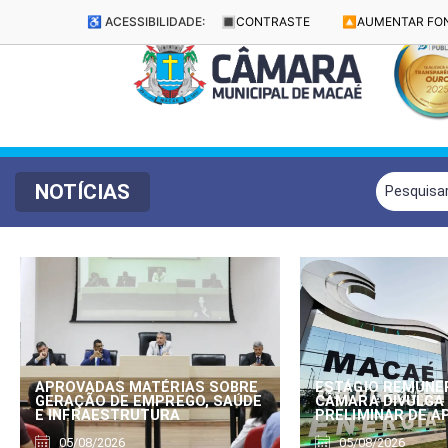
♿ ACESSIBILIDADE:
🔳
CONTRASTE
🔼
AUMENTAR FO
NOTÍCIAS
APROVADAS MATÉRIAS SOBRE
ESTÁGIO REMUNE
GERAÇÃO DE EMPREGO, SAÚDE
CÂMARA DIVULGA
E INFRAESTRUTURA
PRELIMINAR DE 
05/08/2026
05/08/2026