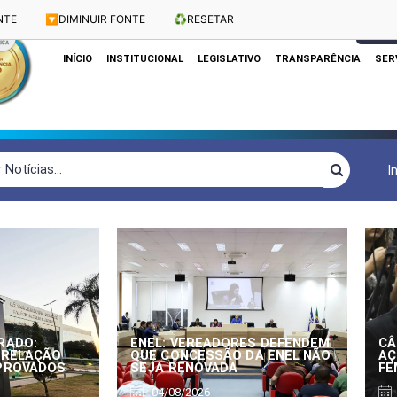
NTE
🔽
DIMINUIR FONTE
♻️
RESETAR
Dias e Horários das Sessões: Terças e Quartas às 10h
CLIQUE
INÍCIO
INSTITUCIONAL
LEGISLATIVO
TRANSPARÊNCIA
SER
I
RADO:
ENEL: VEREADORES DEFENDEM
CÂ
 RELAÇÃO
QUE CONCESSÃO DA ENEL NÃO
AÇ
APROVADOS
SEJA RENOVADA
FE
04/08/2026