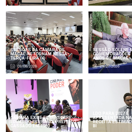
SESSÕES DA CÂMARA DE
SESSÃO SOLENE 
MACAÉ RETORNAM NESTA
COMEMORAÇÕES 
TERÇA-FEIRA (4)
ANOS DE MACAÉ
03/08/2026
29/07/2026
LDO PARA 2027 É
CÂMARA EXIBE FILME SOBRE
APRESENTADA NA
EDUARDO SERRANO, PREFEITO
RECEITA ESTIMADA
CASSADO EM 1960
BI