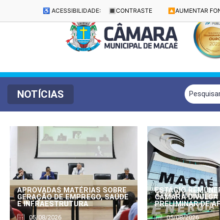
♿ ACESSIBILIDADE:
🔳
CONTRASTE
🔼
AUMENTAR FO
NOTÍCIAS
APROVADAS MATÉRIAS SOBRE
ESTÁGIO REMUNE
GERAÇÃO DE EMPREGO, SAÚDE
CÂMARA DIVULGA
E INFRAESTRUTURA
PRELIMINAR DE 
05/08/2026
05/08/2026