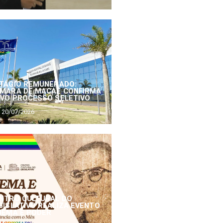
TÁGIO REMUNERADO:
MARA DE MACAÉ CONFIRMA
VO PROCESSO SELETIVO
20/07/2026
NTRO CULTURAL DO
GISLATIVO REALIZA EVENTO
NEMA E PODER