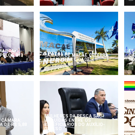
MARCA
ES
PELOS 213
CÂMARA DE MACAÉ CELEBRA
CÂ
213 ANOS DA CIDADE
NO
27/07/2026
MULHERES DA PESCA SÃO
 CÂMARA:
INCLUÍDAS ENTRE OS
CE
 DE R$ 5,88
BENEFICIÁRIOS DO AUXÍLIO-
LE
DEFESO
CI