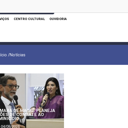
 AQUI PARA REALIZAR SUA PESQUISA
VIÇOS
CENTRO CULTURAL
OUVIDORIA
nício /
Notícias
MARA DE MACAÉ PLANEJA
ÕES DE COMBATE AO
MINICÍDIO
04/08/2026