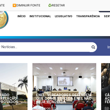
NTE
🔽
DIMINUIR FONTE
♻️
RESETAR
Dias e Horários das Sessões: Terças e Quartas às 10h
CLIQUE
INÍCIO
INSTITUCIONAL
LEGISLATIVO
TRANSPARÊNCIA
SER
I
RADO:
ENEL: VEREADORES DEFENDEM
CÂ
 RELAÇÃO
QUE CONCESSÃO DA ENEL NÃO
AÇ
APROVADOS
SEJA RENOVADA
FE
04/08/2026