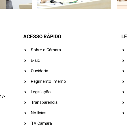
30/06/2026
ACESSO RÁPIDO
LE
Sobre a Câmara
E-sic
Ouvidoria
s
Regimento Interno
Legislação
47-
Transparência
Notícias
TV Câmara
LI