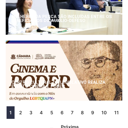
MULHERES DA PESCA SÃO INCLUÍDAS ENTRE OS
BENEFICIÁRIOS DO AUXÍLIO-DEFESO
30/06/2026
CENTRO CULTURAL DO LEGISLATIVO REALIZA
EVENTO CINEMA E PODER
25/06/2026
1
2
3
4
5
6
7
8
9
10
11
…
Próxima