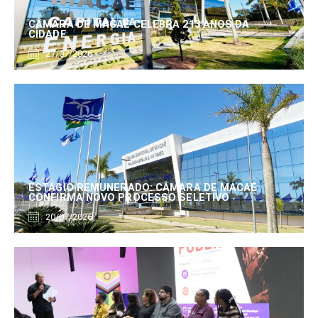
CÂMARA DE MACAÉ CELEBRA 213 ANOS DA
CIDADE
27/07/2026
ESTÁGIO REMUNERADO: CÂMARA DE MACAÉ
CONFIRMA NOVO PROCESSO SELETIVO
20/07/2026