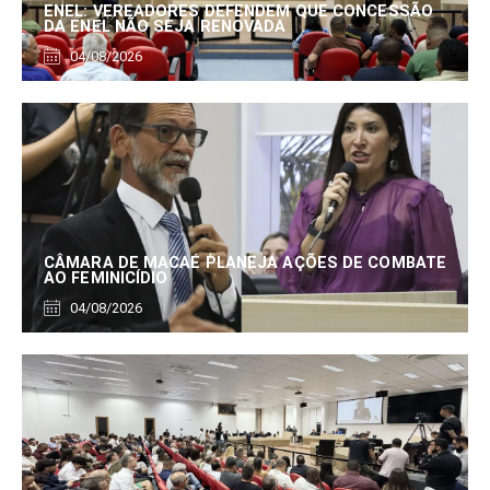
ENEL: VEREADORES DEFENDEM QUE CONCESSÃO
DA ENEL NÃO SEJA RENOVADA
04/08/2026
CÂMARA DE MACAÉ PLANEJA AÇÕES DE COMBATE
AO FEMINICÍDIO
04/08/2026