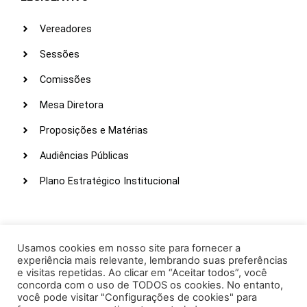
Vereadores
Sessões
Comissões
Mesa Diretora
Proposições e Matérias
Audiências Públicas
Plano Estratégico Institucional
LINKS ÚTEIS
Webmail
Usamos cookies em nosso site para fornecer a
experiência mais relevante, lembrando suas preferências
Intranet
e visitas repetidas. Ao clicar em “Aceitar todos”, você
concorda com o uso de TODOS os cookies. No entanto,
Administração
você pode visitar "Configurações de cookies" para