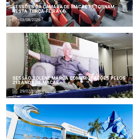
SESSÕES DA CÂMARA DE MACAÉ RETORNAM
NESTA TERÇA-FEIRA (4)
03/08/2026
SESSÃO SOLENE MARCA COMEMORAÇÕES PELOS
213 ANOS DE MACAÉ
29/07/2026