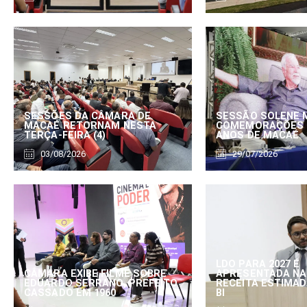
SESSÕES DA CÂMARA DE
SESSÃO SOLENE 
MACAÉ RETORNAM NESTA
COMEMORAÇÕES 
TERÇA-FEIRA (4)
ANOS DE MACAÉ
03/08/2026
29/07/2026
LDO PARA 2027 É
CÂMARA EXIBE FILME SOBRE
APRESENTADA NA
EDUARDO SERRANO, PREFEITO
RECEITA ESTIMADA
CASSADO EM 1960
BI