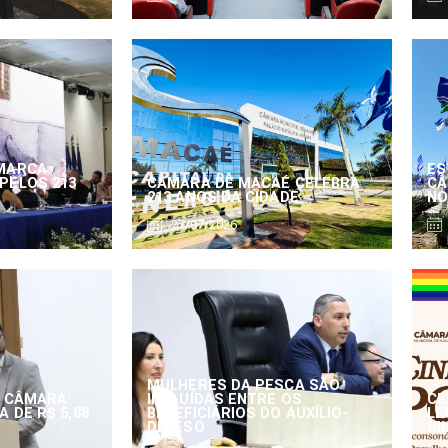
MARCA
ES
PELOS 213
CÂMARA DE MACAÉ CELEBRA
CÂ
213 ANOS DA CIDADE
NO
27/07/2026
MULHERES DA PESCA SÃO
 CÂMARA:
INCLUÍDAS ENTRE OS
CE
 DE R$ 5,88
BENEFICIÁRIOS DO AUXÍLIO-
LE
DEFESO
CI