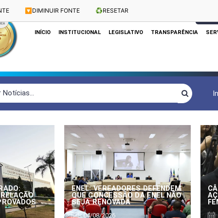
NTE
🔽
DIMINUIR FONTE
♻️
RESETAR
Dias e Horários das Sessões: Terças e Quartas às 10h
CLIQUE
INÍCIO
INSTITUCIONAL
LEGISLATIVO
TRANSPARÊNCIA
SER
I
RADO:
ENEL: VEREADORES DEFENDEM
CÂ
 RELAÇÃO
QUE CONCESSÃO DA ENEL NÃO
AÇ
APROVADOS
SEJA RENOVADA
FE
04/08/2026