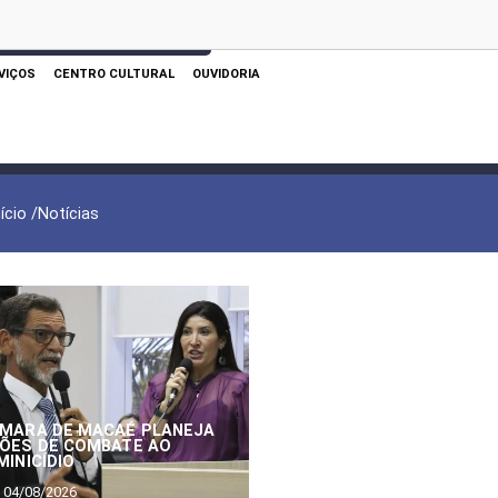
 AQUI PARA REALIZAR SUA PESQUISA
VIÇOS
CENTRO CULTURAL
OUVIDORIA
nício /
Notícias
MARA DE MACAÉ PLANEJA
ÕES DE COMBATE AO
MINICÍDIO
04/08/2026