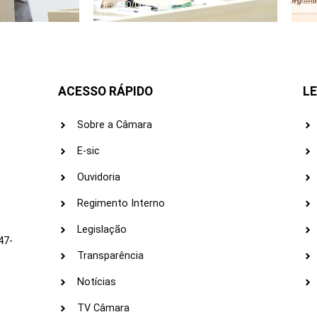
30/06/2026
ACESSO RÁPIDO
LE
Sobre a Câmara
E-sic
Ouvidoria
s
Regimento Interno
Legislação
47-
Transparência
Notícias
TV Câmara
LI