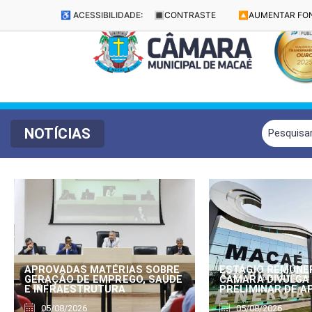
♿ ACESSIBILIDADE:
🔳
CONTRASTE
🔼
AUMENTAR FO
NOTÍCIAS
APROVADAS MATÉRIAS SOBRE
ESTÁGIO REMUNE
GERAÇÃO DE EMPREGO, SAÚDE
CÂMARA DIVULGA
E INFRAESTRUTURA
PRELIMINAR DE 
05/08/2026
05/08/2026