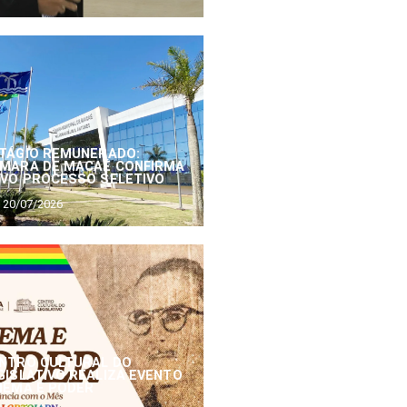
TÁGIO REMUNERADO:
MARA DE MACAÉ CONFIRMA
VO PROCESSO SELETIVO
20/07/2026
NTRO CULTURAL DO
GISLATIVO REALIZA EVENTO
NEMA E PODER