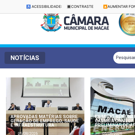
♿ ACESSIBILIDADE:
🔳
CONTRASTE
🔼
AUMENTAR FO
NOTÍCIAS
APROVADAS MATÉRIAS SOBRE
ESTÁGIO REMUNE
GERAÇÃO DE EMPREGO, SAÚDE
CÂMARA DIVULGA
E INFRAESTRUTURA
PRELIMINAR DE 
05/08/2026
05/08/2026