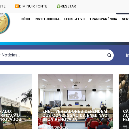
NTE
🔽
DIMINUIR FONTE
♻️
RESETAR
Dias e Horários das Sessões: Terças e Quartas às 10h
CLIQUE
INÍCIO
INSTITUCIONAL
LEGISLATIVO
TRANSPARÊNCIA
SER
I
RADO:
ENEL: VEREADORES DEFENDEM
CÂ
 RELAÇÃO
QUE CONCESSÃO DA ENEL NÃO
AÇ
APROVADOS
SEJA RENOVADA
FE
04/08/2026