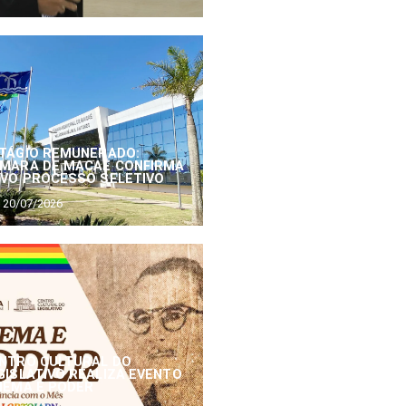
TÁGIO REMUNERADO:
MARA DE MACAÉ CONFIRMA
VO PROCESSO SELETIVO
20/07/2026
NTRO CULTURAL DO
GISLATIVO REALIZA EVENTO
NEMA E PODER