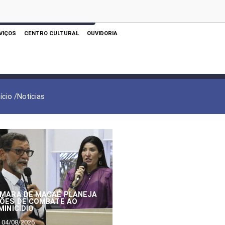
 AQUI PARA REALIZAR SUA PESQUISA
VIÇOS
CENTRO CULTURAL
OUVIDORIA
nício /
Notícias
MARA DE MACAÉ PLANEJA
ÕES DE COMBATE AO
MINICÍDIO
04/08/2026