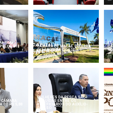
MARCA
ES
PELOS 213
CÂMARA DE MACAÉ CELEBRA
CÂ
213 ANOS DA CIDADE
NO
27/07/2026
MULHERES DA PESCA SÃO
 CÂMARA:
INCLUÍDAS ENTRE OS
CE
 DE R$ 5,88
BENEFICIÁRIOS DO AUXÍLIO-
LE
DEFESO
CI