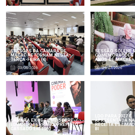
SESSÕES DA CÂMARA DE
SESSÃO SOLENE 
MACAÉ RETORNAM NESTA
COMEMORAÇÕES 
TERÇA-FEIRA (4)
ANOS DE MACAÉ
03/08/2026
29/07/2026
LDO PARA 2027 É
CÂMARA EXIBE FILME SOBRE
APRESENTADA NA
EDUARDO SERRANO, PREFEITO
RECEITA ESTIMADA
CASSADO EM 1960
BI