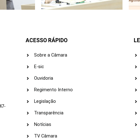
30/06/2026
ACESSO RÁPIDO
LE
Sobre a Câmara
E-sic
Ouvidoria
s
Regimento Interno
Legislação
47-
Transparência
Notícias
TV Câmara
LI