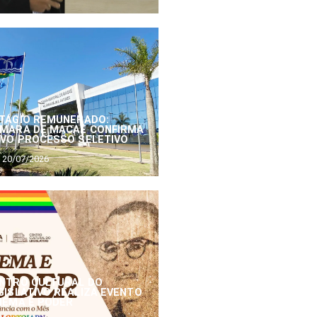
TÁGIO REMUNERADO:
MARA DE MACAÉ CONFIRMA
VO PROCESSO SELETIVO
20/07/2026
NTRO CULTURAL DO
GISLATIVO REALIZA EVENTO
NEMA E PODER