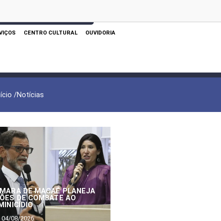
 AQUI PARA REALIZAR SUA PESQUISA
VIÇOS
CENTRO CULTURAL
OUVIDORIA
nício /
Notícias
MARA DE MACAÉ PLANEJA
ÕES DE COMBATE AO
MINICÍDIO
04/08/2026