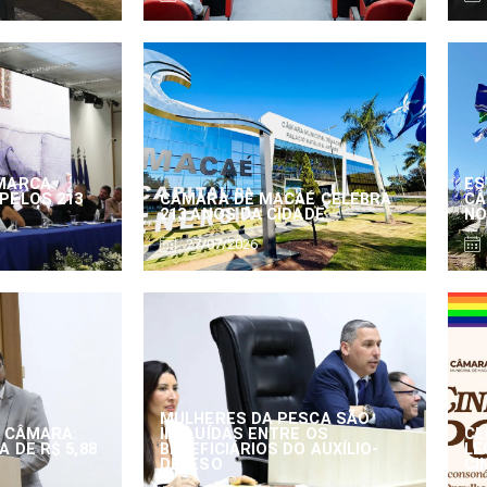
MARCA
ES
PELOS 213
CÂMARA DE MACAÉ CELEBRA
CÂ
213 ANOS DA CIDADE
NO
27/07/2026
MULHERES DA PESCA SÃO
 CÂMARA:
INCLUÍDAS ENTRE OS
CE
 DE R$ 5,88
BENEFICIÁRIOS DO AUXÍLIO-
LE
DEFESO
CI