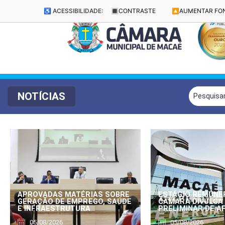
♿ ACESSIBILIDADE:
🔳
CONTRASTE
🔼
AUMENTAR FO
NOTÍCIAS
APROVADAS MATÉRIAS SOBRE
ESTÁGIO REMUNE
GERAÇÃO DE EMPREGO, SAÚDE
CÂMARA DIVULGA
E INFRAESTRUTURA
PRELIMINAR DE 
05/08/2026
05/08/2026