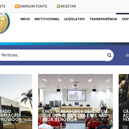
NTE
🔽
DIMINUIR FONTE
♻️
RESETAR
Dias e Horários das Sessões: Terças e Quartas às 10h
CLIQUE
INÍCIO
INSTITUCIONAL
LEGISLATIVO
TRANSPARÊNCIA
SER
I
RADO:
ENEL: VEREADORES DEFENDEM
CÂ
 RELAÇÃO
QUE CONCESSÃO DA ENEL NÃO
AÇ
APROVADOS
SEJA RENOVADA
FE
04/08/2026