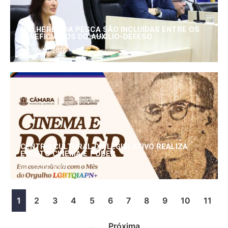
MULHERES DA PESCA SÃO INCLUÍDAS ENTRE OS
BENEFICIÁRIOS DO AUXÍLIO-DEFESO
30/06/2026
CENTRO CULTURAL DO LEGISLATIVO REALIZA
EVENTO CINEMA E PODER
25/06/2026
1
2
3
4
5
6
7
8
9
10
11
…
Próxima