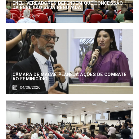
ENEL: VEREADORES DEFENDEM QUE CONCESSÃO
DA ENEL NÃO SEJA RENOVADA
04/08/2026
CÂMARA DE MACAÉ PLANEJA AÇÕES DE COMBATE
AO FEMINICÍDIO
04/08/2026