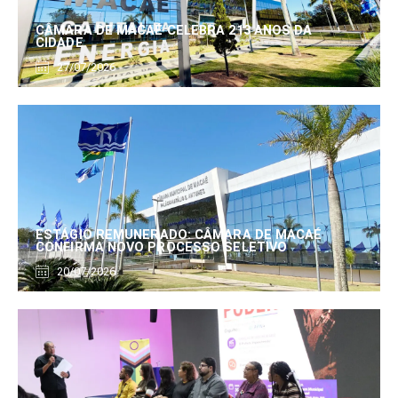
CÂMARA DE MACAÉ CELEBRA 213 ANOS DA
CIDADE
27/07/2026
ESTÁGIO REMUNERADO: CÂMARA DE MACAÉ
CONFIRMA NOVO PROCESSO SELETIVO
20/07/2026