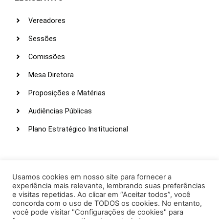
Vereadores
Sessões
Comissões
Mesa Diretora
Proposições e Matérias
Audiências Públicas
Plano Estratégico Institucional
LINKS ÚTEIS
Webmail
Usamos cookies em nosso site para fornecer a
experiência mais relevante, lembrando suas preferências
Intranet
e visitas repetidas. Ao clicar em “Aceitar todos”, você
concorda com o uso de TODOS os cookies. No entanto,
Administração
você pode visitar "Configurações de cookies" para