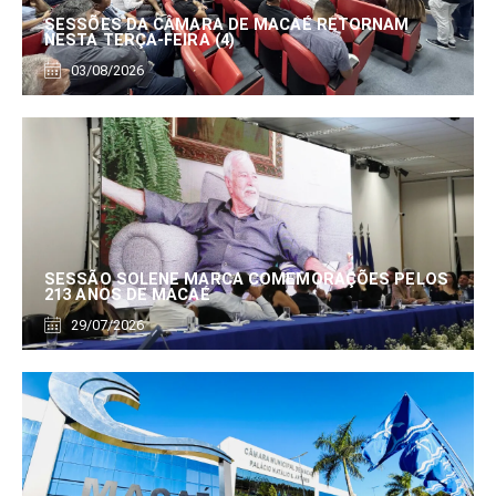
SESSÕES DA CÂMARA DE MACAÉ RETORNAM
NESTA TERÇA-FEIRA (4)
03/08/2026
SESSÃO SOLENE MARCA COMEMORAÇÕES PELOS
213 ANOS DE MACAÉ
29/07/2026