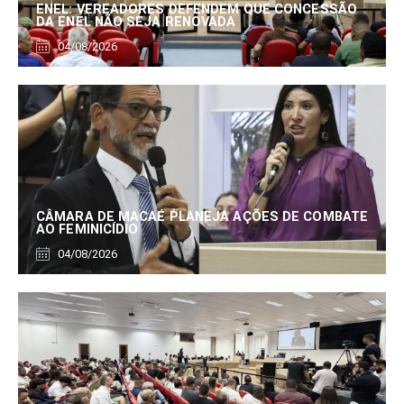
ENEL: VEREADORES DEFENDEM QUE CONCESSÃO
DA ENEL NÃO SEJA RENOVADA
04/08/2026
CÂMARA DE MACAÉ PLANEJA AÇÕES DE COMBATE
AO FEMINICÍDIO
04/08/2026