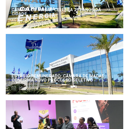
CÂMARA DE MACAÉ CELEBRA 213 ANOS DA
CIDADE
27/07/2026
ESTÁGIO REMUNERADO: CÂMARA DE MACAÉ
CONFIRMA NOVO PROCESSO SELETIVO
20/07/2026