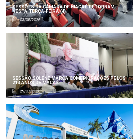
SESSÕES DA CÂMARA DE MACAÉ RETORNAM
NESTA TERÇA-FEIRA (4)
03/08/2026
SESSÃO SOLENE MARCA COMEMORAÇÕES PELOS
213 ANOS DE MACAÉ
29/07/2026