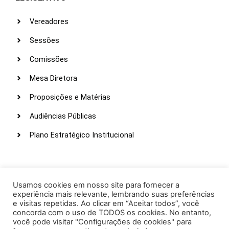
Vereadores
Sessões
Comissões
Mesa Diretora
Proposições e Matérias
Audiências Públicas
Plano Estratégico Institucional
LINKS ÚTEIS
Webmail
Usamos cookies em nosso site para fornecer a
experiência mais relevante, lembrando suas preferências
Intranet
e visitas repetidas. Ao clicar em “Aceitar todos”, você
concorda com o uso de TODOS os cookies. No entanto,
Administração
você pode visitar "Configurações de cookies" para