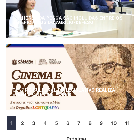
MULHERES DA PESCA SÃO INCLUÍDAS ENTRE OS
BENEFICIÁRIOS DO AUXÍLIO-DEFESO
30/06/2026
CENTRO CULTURAL DO LEGISLATIVO REALIZA
EVENTO CINEMA E PODER
25/06/2026
1
2
3
4
5
6
7
8
9
10
11
…
Próxima