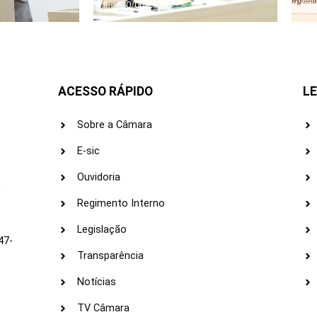
30/06/2026
ACESSO RÁPIDO
LE
Sobre a Câmara
E-sic
Ouvidoria
s
Regimento Interno
Legislação
47-
Transparência
Notícias
TV Câmara
LI