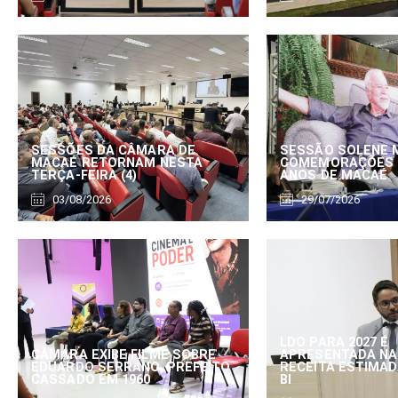
SESSÕES DA CÂMARA DE
SESSÃO SOLENE 
MACAÉ RETORNAM NESTA
COMEMORAÇÕES 
TERÇA-FEIRA (4)
ANOS DE MACAÉ
03/08/2026
29/07/2026
LDO PARA 2027 É
CÂMARA EXIBE FILME SOBRE
APRESENTADA NA
EDUARDO SERRANO, PREFEITO
RECEITA ESTIMADA
CASSADO EM 1960
BI