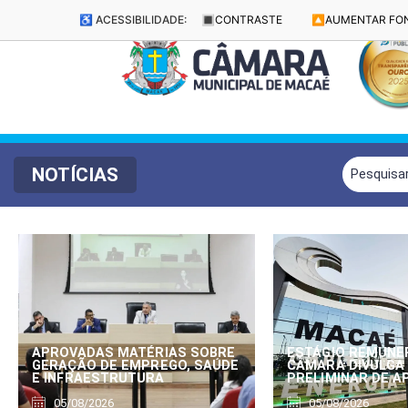
♿ ACESSIBILIDADE:
🔳
CONTRASTE
🔼
AUMENTAR FO
NOTÍCIAS
APROVADAS MATÉRIAS SOBRE
ESTÁGIO REMUNE
GERAÇÃO DE EMPREGO, SAÚDE
CÂMARA DIVULGA
E INFRAESTRUTURA
PRELIMINAR DE 
05/08/2026
05/08/2026