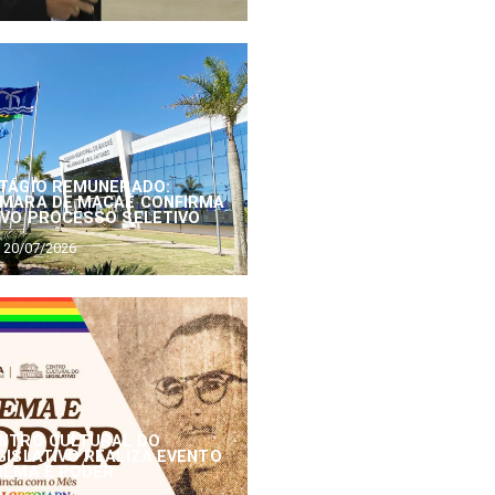
TÁGIO REMUNERADO:
MARA DE MACAÉ CONFIRMA
VO PROCESSO SELETIVO
20/07/2026
NTRO CULTURAL DO
GISLATIVO REALIZA EVENTO
NEMA E PODER