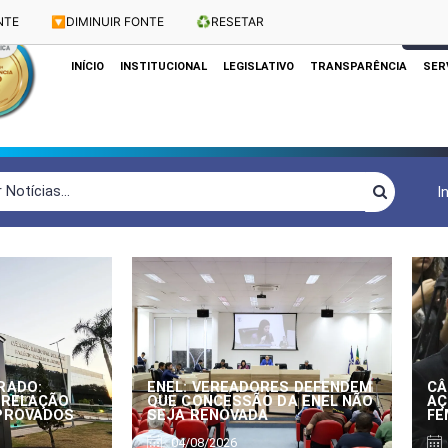
NTE
🔽
DIMINUIR FONTE
♻️
RESETAR
Dias e Horários das Sessões: Terças e Quartas às 10h
CLIQUE
INÍCIO
INSTITUCIONAL
LEGISLATIVO
TRANSPARÊNCIA
SER
I
RADO:
ENEL: VEREADORES DEFENDEM
CÂ
 RELAÇÃO
QUE CONCESSÃO DA ENEL NÃO
AÇ
APROVADOS
SEJA RENOVADA
FE
04/08/2026