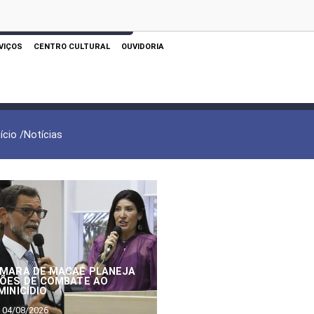
 AQUI PARA REALIZAR SUA PESQUISA
VIÇOS
CENTRO CULTURAL
OUVIDORIA
nício /
Notícias
MARA DE MACAÉ PLANEJA
ÕES DE COMBATE AO
MINICÍDIO
04/08/2026