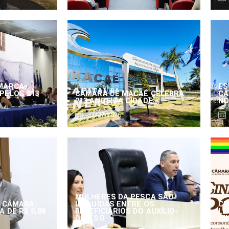
MARCA
ES
PELOS 213
CÂMARA DE MACAÉ CELEBRA
CÂ
213 ANOS DA CIDADE
NO
27/07/2026
MULHERES DA PESCA SÃO
 CÂMARA:
INCLUÍDAS ENTRE OS
CE
 DE R$ 5,88
BENEFICIÁRIOS DO AUXÍLIO-
LE
DEFESO
CI