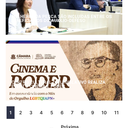
MULHERES DA PESCA SÃO INCLUÍDAS ENTRE OS
BENEFICIÁRIOS DO AUXÍLIO-DEFESO
30/06/2026
CENTRO CULTURAL DO LEGISLATIVO REALIZA
EVENTO CINEMA E PODER
25/06/2026
1
2
3
4
5
6
7
8
9
10
11
…
Próxima