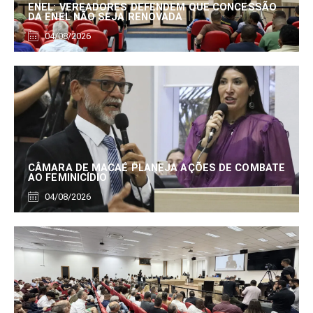
ENEL: VEREADORES DEFENDEM QUE CONCESSÃO
DA ENEL NÃO SEJA RENOVADA
04/08/2026
CÂMARA DE MACAÉ PLANEJA AÇÕES DE COMBATE
AO FEMINICÍDIO
04/08/2026