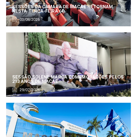
SESSÕES DA CÂMARA DE MACAÉ RETORNAM
NESTA TERÇA-FEIRA (4)
03/08/2026
SESSÃO SOLENE MARCA COMEMORAÇÕES PELOS
213 ANOS DE MACAÉ
29/07/2026