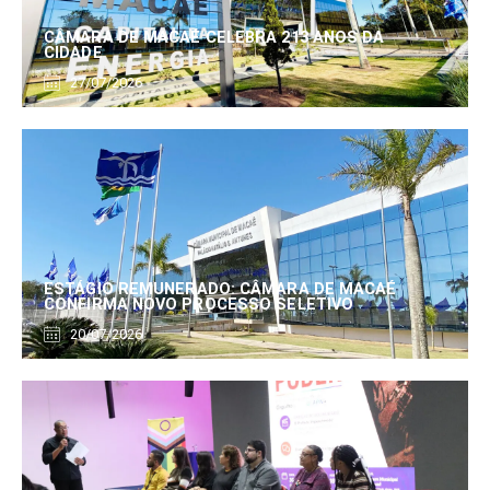
CÂMARA DE MACAÉ CELEBRA 213 ANOS DA
CIDADE
27/07/2026
ESTÁGIO REMUNERADO: CÂMARA DE MACAÉ
CONFIRMA NOVO PROCESSO SELETIVO
20/07/2026