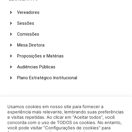
Vereadores
Sessões
Comissões
Mesa Diretora
Proposições e Matérias
Audiências Públicas
Plano Estratégico Institucional
LINKS ÚTEIS
Webmail
Usamos cookies em nosso site para fornecer a
experiência mais relevante, lembrando suas preferências
Intranet
e visitas repetidas. Ao clicar em “Aceitar todos”, você
concorda com o uso de TODOS os cookies. No entanto,
Administração
você pode visitar "Configurações de cookies" para