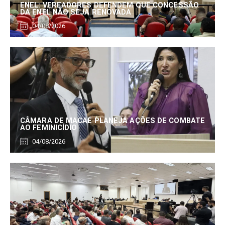
ENEL: VEREADORES DEFENDEM QUE CONCESSÃO
DA ENEL NÃO SEJA RENOVADA
04/08/2026
CÂMARA DE MACAÉ PLANEJA AÇÕES DE COMBATE
AO FEMINICÍDIO
04/08/2026