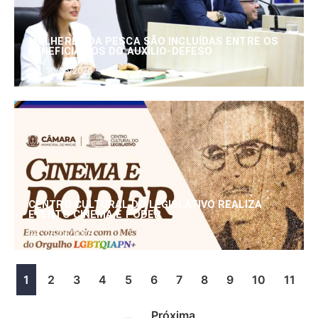
MULHERES DA PESCA SÃO INCLUÍDAS ENTRE OS
BENEFICIÁRIOS DO AUXÍLIO-DEFESO
30/06/2026
CENTRO CULTURAL DO LEGISLATIVO REALIZA
EVENTO CINEMA E PODER
25/06/2026
1
2
3
4
5
6
7
8
9
10
11
…
Próxima