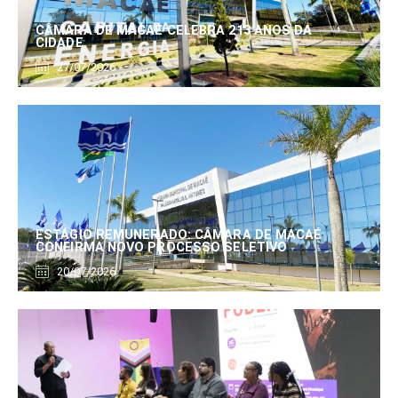
CÂMARA DE MACAÉ CELEBRA 213 ANOS DA
CIDADE
27/07/2026
ESTÁGIO REMUNERADO: CÂMARA DE MACAÉ
CONFIRMA NOVO PROCESSO SELETIVO
20/07/2026