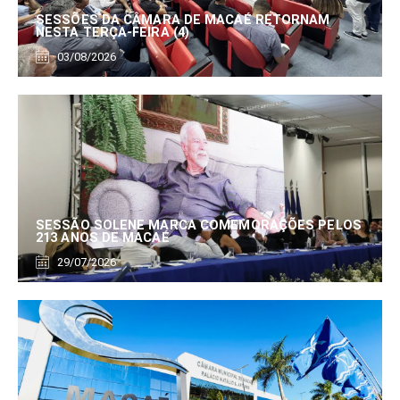
SESSÕES DA CÂMARA DE MACAÉ RETORNAM
NESTA TERÇA-FEIRA (4)
03/08/2026
SESSÃO SOLENE MARCA COMEMORAÇÕES PELOS
213 ANOS DE MACAÉ
29/07/2026