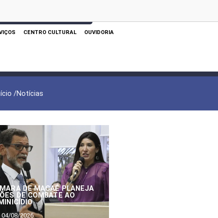
 AQUI PARA REALIZAR SUA PESQUISA
VIÇOS
CENTRO CULTURAL
OUVIDORIA
nício /
Notícias
MARA DE MACAÉ PLANEJA
ÕES DE COMBATE AO
MINICÍDIO
04/08/2026