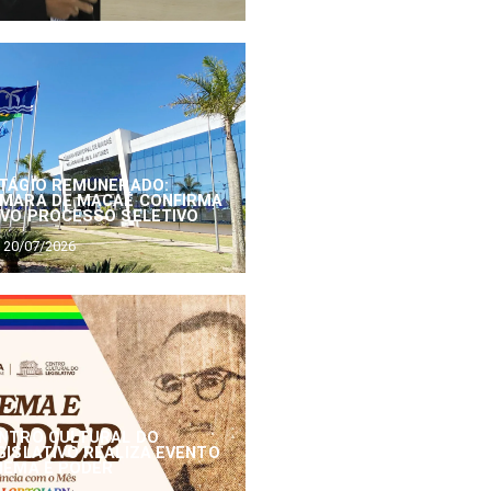
TÁGIO REMUNERADO:
MARA DE MACAÉ CONFIRMA
VO PROCESSO SELETIVO
20/07/2026
NTRO CULTURAL DO
GISLATIVO REALIZA EVENTO
NEMA E PODER