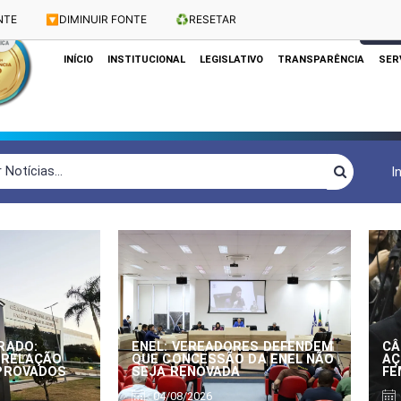
NTE
🔽
DIMINUIR FONTE
♻️
RESETAR
Dias e Horários das Sessões: Terças e Quartas às 10h
CLIQUE
INÍCIO
INSTITUCIONAL
LEGISLATIVO
TRANSPARÊNCIA
SER
I
RADO:
ENEL: VEREADORES DEFENDEM
CÂ
 RELAÇÃO
QUE CONCESSÃO DA ENEL NÃO
AÇ
APROVADOS
SEJA RENOVADA
FE
04/08/2026