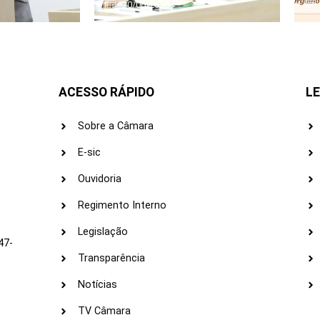
30/06/2026
ACESSO RÁPIDO
LE
Sobre a Câmara
E-sic
Ouvidoria
s
Regimento Interno
Legislação
47-
Transparência
Notícias
TV Câmara
LI