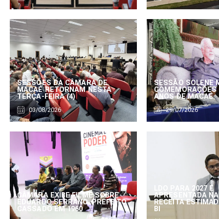
SESSÕES DA CÂMARA DE
SESSÃO SOLENE 
MACAÉ RETORNAM NESTA
COMEMORAÇÕES 
TERÇA-FEIRA (4)
ANOS DE MACAÉ
03/08/2026
29/07/2026
LDO PARA 2027 É
CÂMARA EXIBE FILME SOBRE
APRESENTADA NA
EDUARDO SERRANO, PREFEITO
RECEITA ESTIMADA
CASSADO EM 1960
BI