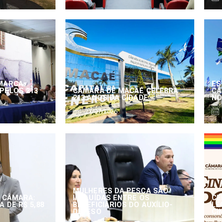
MARCA
ES
PELOS 213
CÂMARA DE MACAÉ CELEBRA
CÂ
213 ANOS DA CIDADE
NO
27/07/2026
MULHERES DA PESCA SÃO
 CÂMARA:
INCLUÍDAS ENTRE OS
CE
 DE R$ 5,88
BENEFICIÁRIOS DO AUXÍLIO-
LE
DEFESO
CI