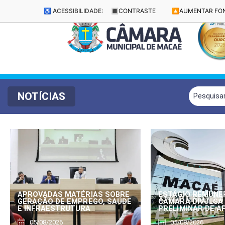
♿ ACESSIBILIDADE:
🔳
CONTRASTE
🔼
AUMENTAR FO
NOTÍCIAS
APROVADAS MATÉRIAS SOBRE
ESTÁGIO REMUNE
GERAÇÃO DE EMPREGO, SAÚDE
CÂMARA DIVULGA
E INFRAESTRUTURA
PRELIMINAR DE 
05/08/2026
05/08/2026